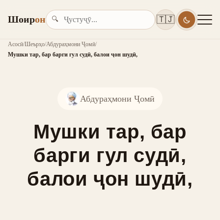
Шоир
он
🇹🇯
🔍
Асосӣ
/
Шеърҳо
/
Абдураҳмони Ҷомӣ
/
Мушки тар, бар барги гул судӣ, балои ҷон шудӣ,
Абдураҳмони Ҷомӣ
Мушки тар, бар
барги гул судӣ,
балои ҷон шудӣ,