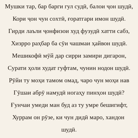
Мушки тар, бар барги гул судӣ, балои ҷон шудӣ,

Кори ҷон чун сохтӣ, ғоратгари имон шудӣ.

Гирди лаъли ҷонфизои худ фузудӣ хатти сабз,

Хизрро раҳбар ба сӯи чашмаи ҳайвон шудӣ.

Мешикофӣ мӯй дар сирри замири дигарон,

Сурати ҳоли худат гуфтам, чунин нодон шудӣ.

Рӯйи ту моҳи тамом омад, чаро чун моҳи нав

Гӯшаи абрӯ намудӣ ногаҳу пинҳон шудӣ?

Ғунчаи умеди ман буд аз ту умре бешигифт,

Хуррам он рӯзе, ки чун дидӣ маро, хандон 
шудӣ.
