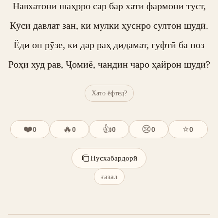
Навхатони шаҳрро сар бар хати фармони туст,

Кӯси давлат зан, ки мулки ҳуснро султон шудӣ.

Ёди он рӯзе, ки дар раҳ дидамат, гуфтӣ ба ноз

Роҳи худ рав, Ҷомиё, чандин чаро ҳайрон шудӣ?
Хато ёфтед?
❤️
🔥
👍
😢
⭐
0
0
0
0
0
Нусхабардорӣ
ғазал