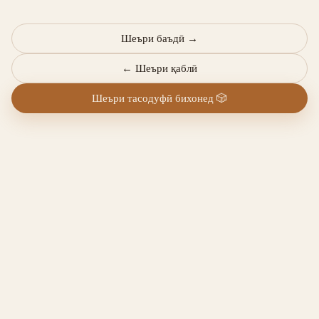
Шеъри баъдӣ
→
←
Шеъри қаблӣ
Шеъри тасодуфӣ бихонед
🎲