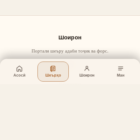
Шоирон
Портали шеъру адаби тоҷик ва форс.
Асосӣ
Шеърҳо
Шоирон
Ман
Бахшҳо
Асосӣ
Шеърҳо
Шоирон
Дар бораи лоиҳа