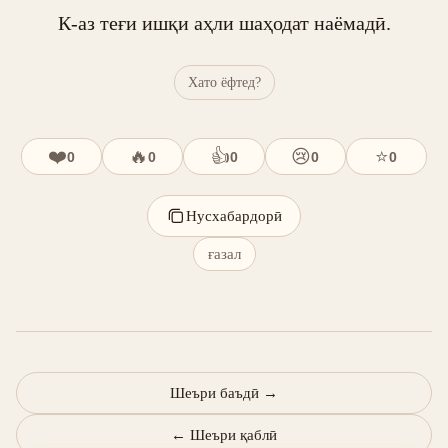
К-аз теғи ишқи аҳли шаҳодат наёмадӣ.
Хато ёфтед?
❤️
🔥
👍
😢
⭐
0
0
0
0
0
Нусхабардорӣ
ғазал
Шеъри баъдӣ
→
←
Шеъри қаблӣ