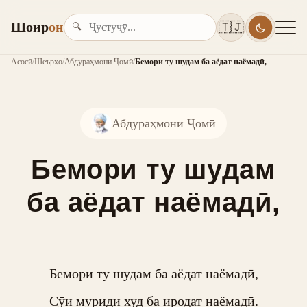
Шоир
он
🇹🇯
🔍
Асосӣ
/
Шеърҳо
/
Абдураҳмони Ҷомӣ
/
Бемори ту шудам ба аёдат наёмадӣ,
Абдураҳмони Ҷомӣ
Бемори ту шудам
ба аёдат наёмадӣ,
Бемори ту шудам ба аёдат наёмадӣ,

Сӯи муриди худ ба иродат наёмадӣ.
