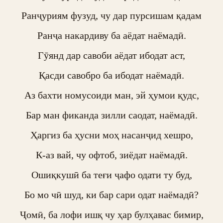
Ранҷуриям фузуд, чу дар пурсишам қадам

Ранҷа накардиву ба аёдат наёмадӣ.

Гӯянд дар савоби аёдат ибодат аст,

Қасди савобро ба ибодат наёмадӣ.

Аз бахти номусоиди ман, эй ҳумои қудс,

Бар ман фиканда зилли саодат, наёмадӣ.

Ҳаргиз ба ҳусни моҳ насанҷид хешро,

К-аз вай, чу офтоб, зиёдат наёмадӣ.

Ошиқкушӣ ба теғи ҷафо одати ту буд,

Бо мо чӣ шуд, ки бар сари одат наёмадӣ?

Ҷомӣ, ба лофи ишқ чу ҳар булҳавас бимир,
