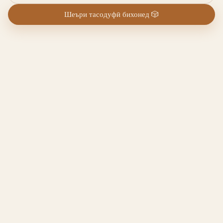
Шеъри тасодуфӣ бихонед
🎲