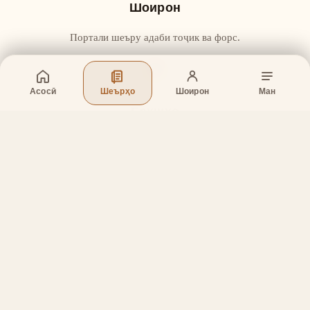
Шоирон
Портали шеъру адаби тоҷик ва форс.
Асосӣ
Шеърҳо
Шоирон
Ман
Бахшҳо
Асосӣ
Шеърҳо
Шоирон
Дар бораи лоиҳа
Тамос
Дастгирӣ
Тамос