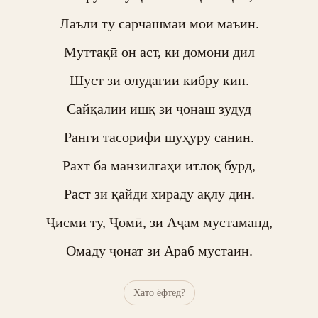
Лаъли ту сарчашмаи мои маъин.

Муттақӣ он аст, ки домони дил

Шуст зи олудагии кибру кин.

Сайқалии ишқ зи ҷонаш зудуд

Ранги тасорифи шуҳуру санин.

Рахт ба манзилгаҳи итлоқ бурд,

Раст зи қайди хираду ақлу дин.

Ҷисми ту, Ҷомӣ, зи Аҷам мустаманд,

Омаду ҷонат зи Араб мустаин.
Хато ёфтед?