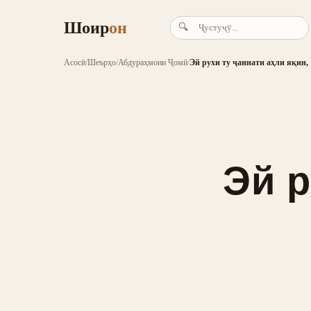
Шоир
он
🔍
Асосӣ
/
Шеърҳо
/
Абдураҳмони Ҷомӣ
/
Эй рухи ту ҷаннати аҳли яқин,
Эй р