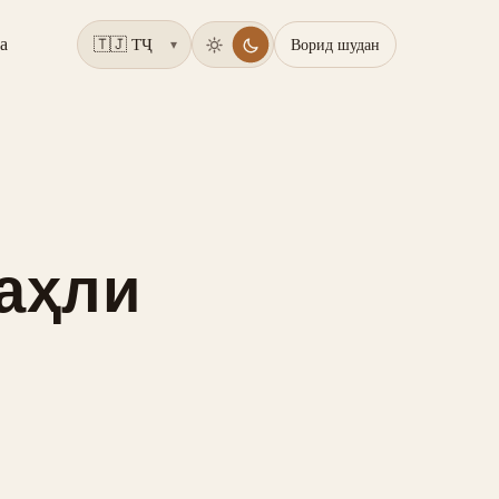
а
Ворид шудан
▾
 аҳли