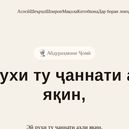
Асосӣ
Шеърҳо
Шоирон
Мақола
Китобхона
Дар бораи лоиҳ
Абдураҳмони Ҷомӣ
ухи ту ҷаннати
яқин,
Эй рухи ту ҷаннати аҳли яқин,
