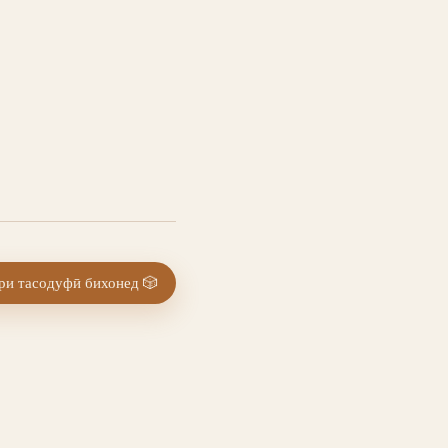
и тасодуфӣ бихонед
🎲