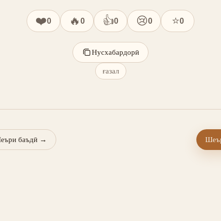
❤️
🔥
👍
😢
⭐
0
0
0
0
0
Нусхабардорӣ
ғазал
еъри баъдӣ
→
Шеър