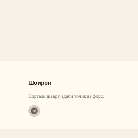
Шоирон
Портали шеъру адаби тоҷик ва форс.