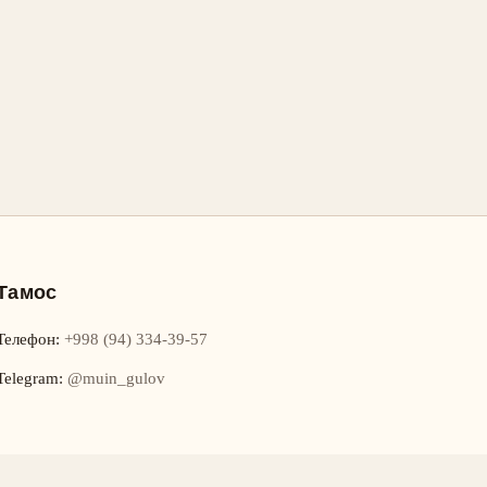
Тамос
Телефон
:
+998 (94) 334-39-57
Telegram:
@muin_gulov