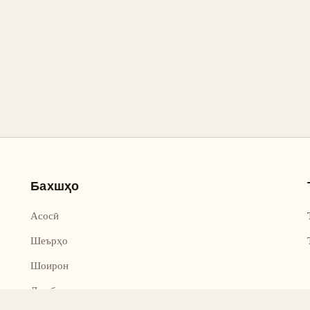
Бахшҳо
Асосӣ
Шеърҳо
Шоирон
Дар бораи лоиҳа