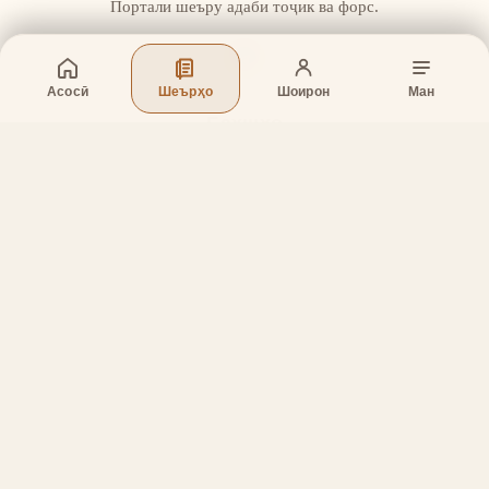
Портали шеъру адаби тоҷик ва форс.
Асосӣ
Шеърҳо
Шоирон
Ман
Бахшҳо
Асосӣ
Шеърҳо
Шоирон
Дар бораи лоиҳа
Тамос
Дастгирӣ
Тамос
Телефон
:
+998 (94) 334-39-57