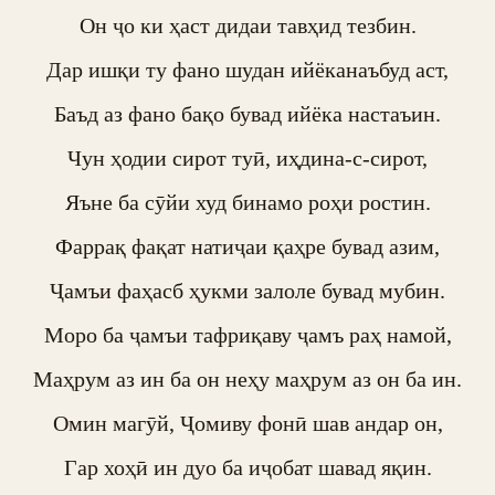
Он ҷо ки ҳаст дидаи тавҳид тезбин.

Дар ишқи ту фано шудан ийёканаъбуд аст,

Баъд аз фано бақо бувад ийёка настаъин.

Чун ҳодии сирот туӣ, иҳдина-с-сирот,

Яъне ба сӯйи худ бинамо роҳи ростин.

Фаррақ фақат натиҷаи қаҳре бувад азим,

Ҷамъи фаҳасб ҳукми залоле бувад мубин.

Моро ба ҷамъи тафриқаву ҷамъ раҳ намой,

Маҳрум аз ин ба он неҳу маҳрум аз он ба ин.

Омин магӯй, Ҷомиву фонӣ шав андар он,

Гар хоҳӣ ин дуо ба иҷобат шавад яқин.