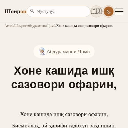
Шоир
он
🇹🇯
🔍
Асосӣ
/
Шеърҳо
/
Абдураҳмони Ҷомӣ
/
Хоне кашида ишқ сазовори офарин,
Абдураҳмони Ҷомӣ
Хоне кашида ишқ
сазовори офарин,
Хоне кашида ишқ сазовори офарин,

Бисмиллаҳ, эй ҳарифи гадохӯи раҳнишин.
