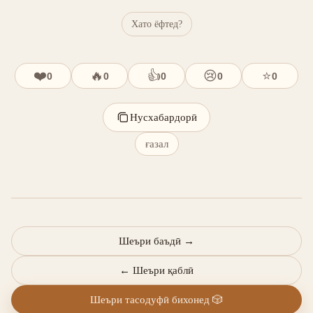
Хато ёфтед?
❤️
🔥
👍
😢
⭐
0
0
0
0
0
Нусхабардорӣ
ғазал
Шеъри баъдӣ
→
←
Шеъри қаблӣ
Шеъри тасодуфӣ бихонед
🎲