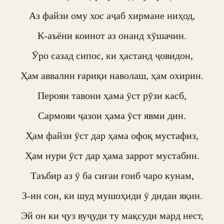
Аз файзи ому хос аҷаб хирмане ниҳод,

К-аъёни коинот аз онанд хӯшачин.

Ӯро сазад сипос, ки ҳастанд ҷовидон,

Ҳам аввалин ғариқи наволаш, ҳам охирин.

Перояи тавони ҳама ӯст рӯзи касб,

Сармояи ҷазои ҳама ӯст явми дин.

Ҳам файзи ӯст дар ҳама офоқ мустафиз,

Ҳам нури ӯст дар ҳама заррот мустабин.

Таъбир аз ӯ ба сиғаи ғоиб чаро кунам,

З-ин сон, ки шуд мушоҳиди ӯ дидаи яқин.

Эй он ки ҷуз вуҷуди ту мақсуди мард нест,
