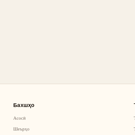
Бахшҳо
Асосӣ
Шеърҳо