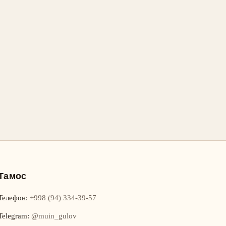
Тамос
Телефон
:
+998 (94) 334-39-57
Telegram:
@muin_gulov