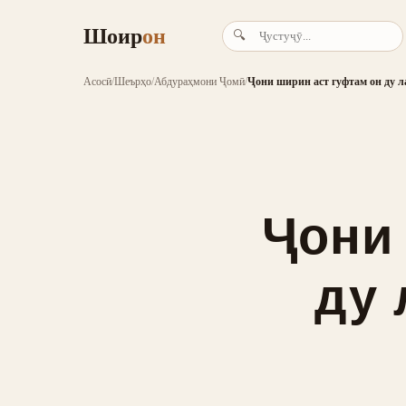
Шоир
он
🔍
Асосӣ
/
Шеърҳо
/
Абдураҳмони Ҷомӣ
/
Ҷони ширин аст гуфтам он ду ла
Ҷони
ду 