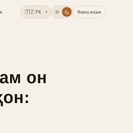
а
Ворид шудан
▾
ам он
ҳон: