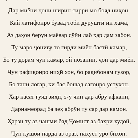
Дар миёни ҷони ширин сирри мо бояд ниҳон.

Кай латифонро бувад тоби дуруштӣ ин ҳама,

Аз даҳон берун маёвар сӯйи лаб ҳар дам забон.

Ту маро ҷониву то гирди миён бастӣ камар,

Бо ту дорам чун камар, эй нозанин, ҷон дар миён.

Чун рафиқонро ниҳӣ хон, бо рақибонам гузор,

Бо тани лоғар, ки бас бошад сагонро устухон.

Ҳар касат гӯяд зиҳӣ, з-ӯ чин дар абрӯ афканӣ,

Дарнамеорад ба зеҳ абрӯи ту сар дар камон.

Ҳарзи ту аз чашми бад Ҷомист аз баҳри худой,

Чун кушоӣ парда аз ораз, нахуст ӯро бихон.