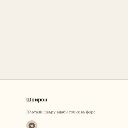
Шоирон
Портали шеъру адаби тоҷик ва форс.