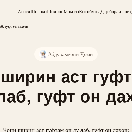
Асосӣ
Шеърҳо
Шоирон
Мақола
Китобхона
Дар бораи лоиҳ
б, гуфт он даҳон:
Абдураҳмони Ҷомӣ
 ширин аст гуфт
лаб, гуфт он да
Ҷони ширин аст гуфтам он ду лаб, гуфт он даҳон:
