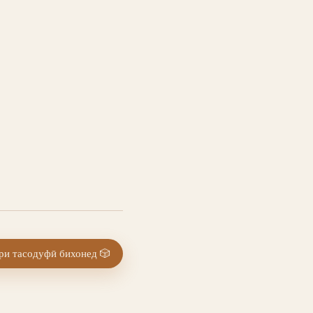
и тасодуфӣ бихонед
🎲