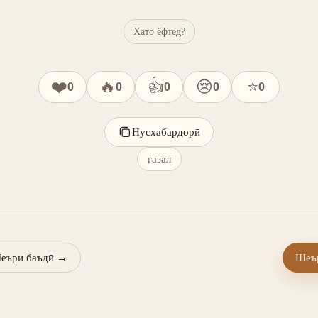
Хато ёфтед?
❤️
🔥
👍
😢
⭐
0
0
0
0
0
Нусхабардорӣ
ғазал
еъри баъдӣ
→
Шеър