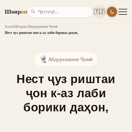
Шоир
он
🇹🇯
🔍
Асосӣ
/
Шеърҳо
/
Абдураҳмони Ҷомӣ
/
Нест ҷуз риштаи ҷон к-аз лаби борики даҳон,
Абдураҳмони Ҷомӣ
Нест ҷуз риштаи
ҷон к-аз лаби
борики даҳон,