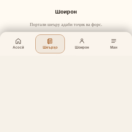
Шоирон
Портали шеъру адаби тоҷик ва форс.
Асосӣ
Шеърҳо
Шоирон
Ман
Бахшҳо
Асосӣ
Шеърҳо
Шоирон
Дар бораи лоиҳа
Тамос
Дастгирӣ