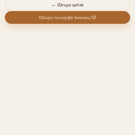
←
Шеъри қаблӣ
Шеъри тасодуфӣ бихонед
🎲