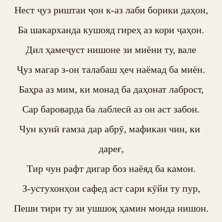
Нест ҷуз риштаи ҷон к-аз лаби борики даҳон,

Ба шакарханда кушояд гиреҳ аз кори ҷаҳон.

Дил ҳамеҷуст нишоне зи миёни ту, вале

Ҷуз магар з-он талабаш ҳеч наёмад ба миён.

Баҳра аз мим, ки монад ба даҳонат лаброст,

Сар бароварда ба лаблесӣ аз он аст забон.

Чун кунӣ ғамза дар абрӯ, мафикан чин, ки 
дареғ,

Тир чун рафт дигар боз наёяд ба камон.

З-устухонҳои сафед аст сари кӯйи ту пур,

Пеши тири ту зи ушшоқ ҳамин монда нишон.
