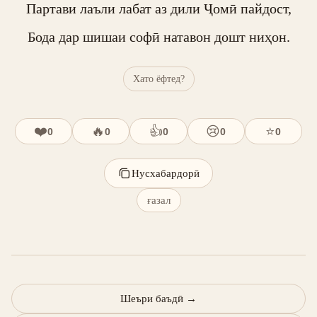
Партави лаъли лабат аз дили Ҷомӣ пайдост,

Бода дар шишаи софӣ натавон дошт ниҳон.
Хато ёфтед?
❤️
🔥
👍
😢
⭐
0
0
0
0
0
Нусхабардорӣ
ғазал
Шеъри баъдӣ
→