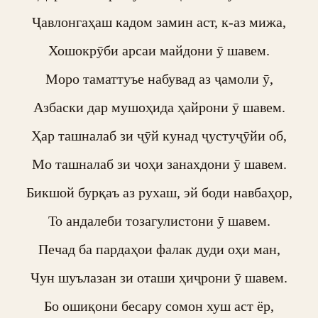
Ҷавлонгаҳаш кадом замин аст, к-аз мижа,

Хошокрӯби арсаи майдони ӯ шавем.

Моро таматтуъе набувад аз ҷамоли ӯ,

Азбаски дар мушоҳида ҳайрони ӯ шавем.

Ҳар ташналаб зи ҷӯй кунад ҷустуҷӯйи об,

Мо ташналаб зи чоҳи занахдони ӯ шавем.

Бикшой бурқаъ аз рухаш, эй боди навбаҳор,

То андалеби тозагулистони ӯ шавем.

Печад ба пардаҳои фалак дуди оҳи ман,

Чун шуълазан зи оташи ҳиҷрони ӯ шавем.

Бо ошиқони бесару сомон хуш аст ёр,
