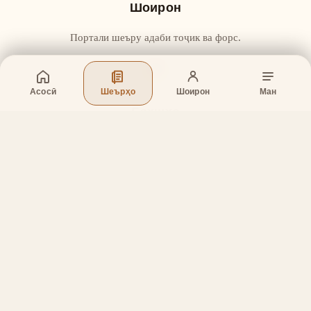
Шоирон
Портали шеъру адаби тоҷик ва форс.
Асосӣ
Шеърҳо
Шоирон
Ман
Бахшҳо
Асосӣ
Шеърҳо
Шоирон
Дар бораи лоиҳа
Тамос
Дастгирӣ
Тамос