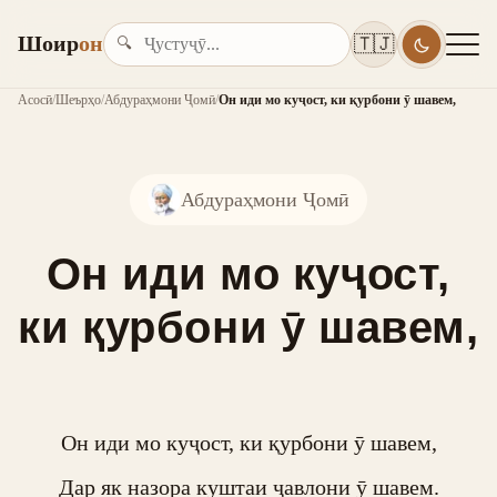
Шоир
он
🇹🇯
🔍
Асосӣ
/
Шеърҳо
/
Абдураҳмони Ҷомӣ
/
Он иди мо куҷост, ки қурбони ӯ шавем,
Абдураҳмони Ҷомӣ
Он иди мо куҷост,
ки қурбони ӯ шавем,
Он иди мо куҷост, ки қурбони ӯ шавем,

Дар як назора куштаи ҷавлони ӯ шавем.
