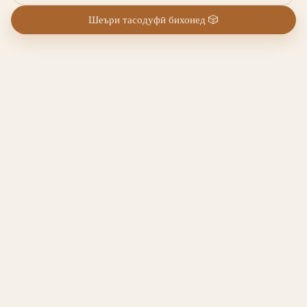
Шеъри тасодуфӣ бихонед
🎲