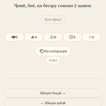
Ҷомӣ, биё, ки бесару сомони ӯ шавем.
Хато ёфтед?
❤️
🔥
👍
😢
⭐
0
0
0
0
0
Нусхабардорӣ
ғазал
Шеъри баъдӣ
→
←
Шеъри қаблӣ