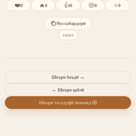
❤️
🔥
👍
😢
⭐
0
0
0
0
0
Нусхабардорӣ
ғазал
Шеъри баъдӣ
→
←
Шеъри қаблӣ
Шеъри тасодуфӣ бихонед
🎲