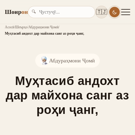
Шоир
он
🇹🇯
🔍
Асосӣ
/
Шеърҳо
/
Абдураҳмони Ҷомӣ
/
Муҳтасиб андохт дар майхона санг аз роҳи ҷанг,
Абдураҳмони Ҷомӣ
Муҳтасиб андохт
дар майхона санг аз
роҳи ҷанг,