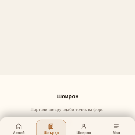
Шоирон
Портали шеъру адаби тоҷик ва форс.
Асосӣ
Шеърҳо
Шоирон
Ман