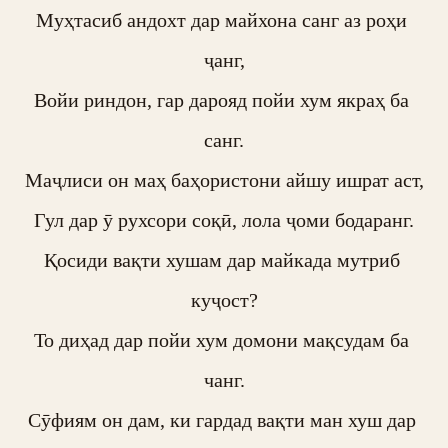
Муҳтасиб андохт дар майхона санг аз роҳи 
ҷанг,

Войи риндон, гар дарояд пойи хум якраҳ ба 
санг.

Маҷлиси он маҳ баҳористони айшу ишрат аст,

Гул дар ӯ рухсори соқӣ, лола ҷоми бодаранг.

Қосиди вақти хушам дар майкада мутриб 
куҷост?

То диҳад дар пойи хум домони мақсудам ба 
чанг.

Сӯфиям он дам, ки гардад вақти ман хуш дар 