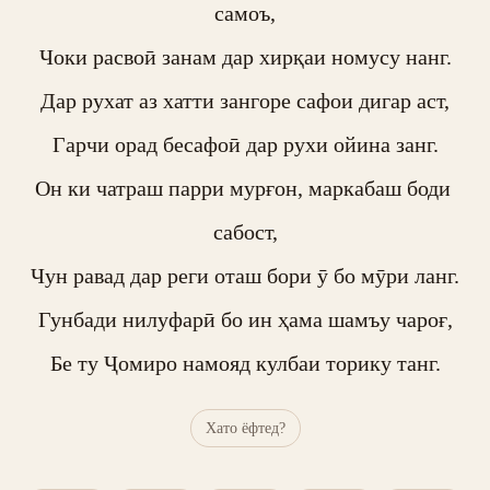
самоъ,

Чоки расвоӣ занам дар хирқаи номусу нанг.

Дар рухат аз хатти зангоре сафои дигар аст,

Гарчи орад бесафоӣ дар рухи ойина занг.

Он ки чатраш парри мурғон, маркабаш боди 
сабост,

Чун равад дар реги оташ бори ӯ бо мӯри ланг.

Гунбади нилуфарӣ бо ин ҳама шамъу чароғ,

Бе ту Ҷомиро намояд кулбаи торику танг.
Хато ёфтед?