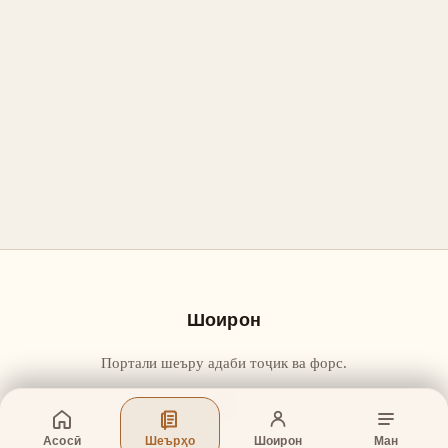
Шоирон
Портали шеъру адаби тоҷик ва форс.
Асосӣ
Шеърҳо
Шоирон
Ман