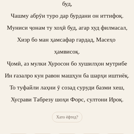
буд,

Чашму абрӯи туро дар бурдани он иттифоқ.

Муниси ҷонам ту хоҳӣ буд, агар худ филмасал,

Хизр бо ман ҳамсафар гардад, Масеҳо 
ҳамвисоқ.

Ҷомӣ, аз мулки Хуросон бо хушилҳон мутрибе

Ин ғазалро кун равон машҳун ба шарҳи иштиёқ.

То туфайли лаҳни ӯ созад суруди базми хеш,

Хусрави Табрезу шоҳи Форс, султони Ироқ.
Хато ёфтед?