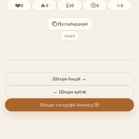
❤️
🔥
👍
😢
⭐
0
0
0
0
0
Нусхабардорӣ
ғазал
Шеъри баъдӣ
→
←
Шеъри қаблӣ
Шеъри тасодуфӣ бихонед
🎲