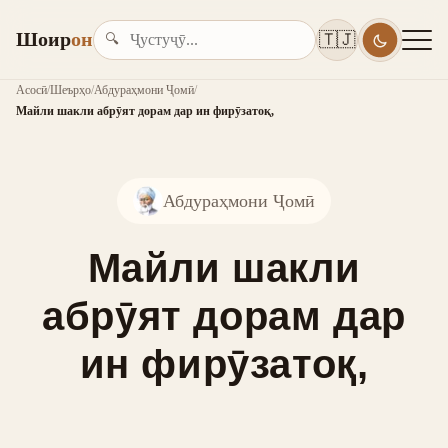
Шоир
он
🇹🇯
🔍
Асосӣ
/
Шеърҳо
/
Абдураҳмони Ҷомӣ
/
Майли шакли абрӯят дорам дар ин фирӯзатоқ,
Абдураҳмони Ҷомӣ
Майли шакли
абрӯят дорам дар
ин фирӯзатоқ,