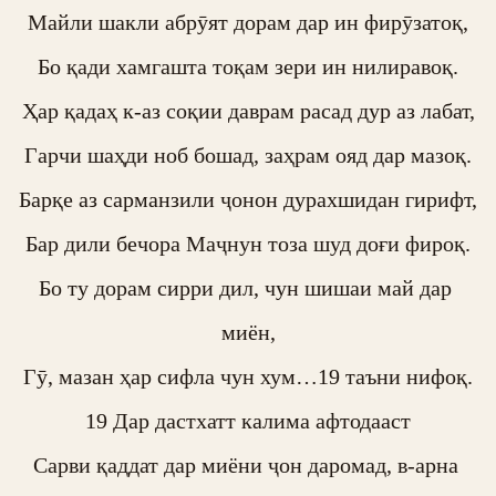
Майли шакли абрӯят дорам дар ин фирӯзатоқ,

Бо қади хамгашта тоқам зери ин нилиравоқ.

Ҳар қадаҳ к-аз соқии даврам расад дур аз лабат,

Гарчи шаҳди ноб бошад, заҳрам ояд дар мазоқ.

Барқе аз сарманзили ҷонон дурахшидан гирифт,

Бар дили бечора Маҷнун тоза шуд доғи фироқ.

Бо ту дорам сирри дил, чун шишаи май дар 
миён,

Гӯ, мазан ҳар сифла чун хум…19 таъни нифоқ.

19 Дар дастхатт калима афтодааст

Сарви қаддат дар миёни ҷон даромад, в-арна 