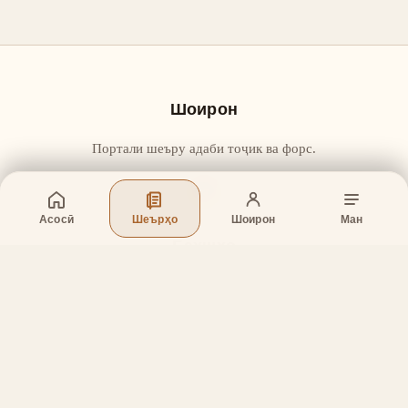
Шоирон
Портали шеъру адаби тоҷик ва форс.
Асосӣ
Шеърҳо
Шоирон
Ман
Бахшҳо
Асосӣ
Шеърҳо
Шоирон
Дар бораи лоиҳа