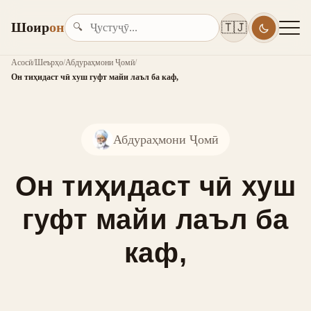
Шоир
он
🇹🇯
🔍
Асосӣ
/
Шеърҳо
/
Абдураҳмони Ҷомӣ
/
Он тиҳидаст чӣ хуш гуфт майи лаъл ба каф,
Абдураҳмони Ҷомӣ
Он тиҳидаст чӣ хуш
гуфт майи лаъл ба
каф,