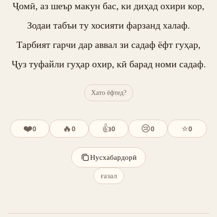
Ҷомӣ, аз шеър макун бас, ки диҳад охири кор,

Зодаи табъи ту хосияти фарзанд халаф.

Тарбият гарчи дар аввал зи садаф ёфт гуҳар,

Ҷуз туфайли гуҳар охир, кӣ барад номи садаф.
Хато ёфтед?
❤️
🔥
👍
😢
⭐
0
0
0
0
0
Нусхабардорӣ
ғазал