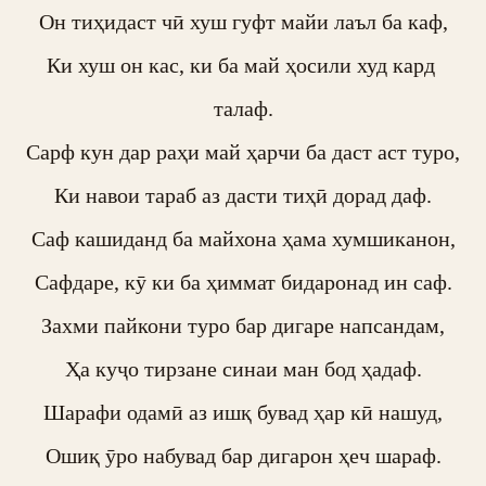
Он тиҳидаст чӣ хуш гуфт майи лаъл ба каф,

Ки хуш он кас, ки ба май ҳосили худ кард 
талаф.

Сарф кун дар раҳи май ҳарчи ба даст аст туро,

Ки навои тараб аз дасти тиҳӣ дорад даф.

Саф кашиданд ба майхона ҳама хумшиканон,

Сафдаре, кӯ ки ба ҳиммат бидаронад ин саф.

Захми пайкони туро бар дигаре напсандам,

Ҳа куҷо тирзане синаи ман бод ҳадаф.

Шарафи одамӣ аз ишқ бувад ҳар кӣ нашуд,

Ошиқ ӯро набувад бар дигарон ҳеч шараф.
