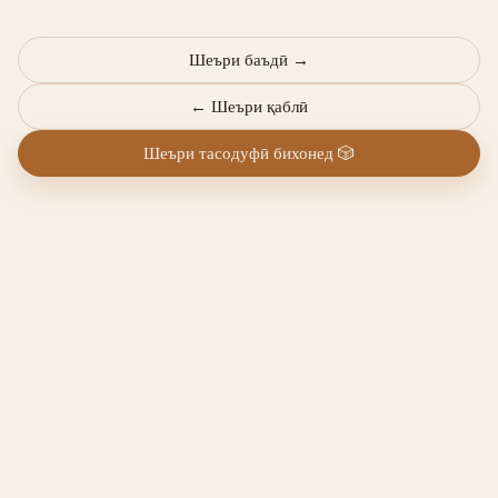
Шеъри баъдӣ
→
←
Шеъри қаблӣ
Шеъри тасодуфӣ бихонед
🎲