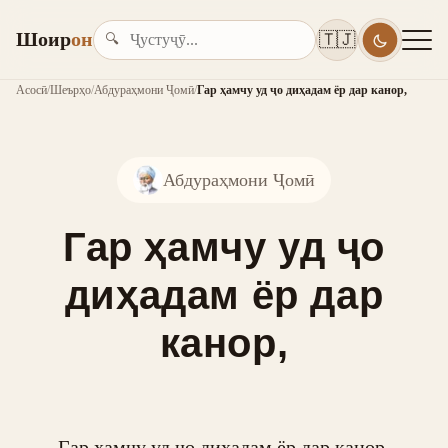
Шоир
он
🇹🇯
🔍
Асосӣ
/
Шеърҳо
/
Абдураҳмони Ҷомӣ
/
Гар ҳамчу уд ҷо диҳадам ёр дар канор,
Абдураҳмони Ҷомӣ
Гар ҳамчу уд ҷо
диҳадам ёр дар
канор,
Гар ҳамчу уд ҷо диҳадам ёр дар канор,
