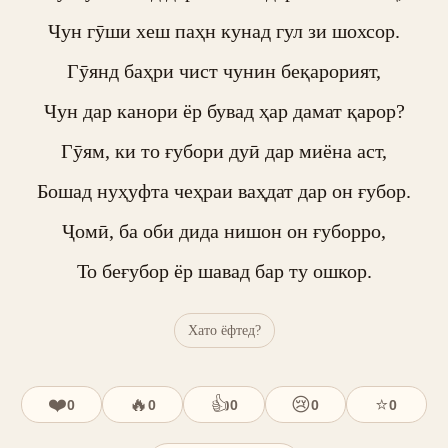
Чун гӯши хеш паҳн кунад гул зи шохсор.

Гӯянд баҳри чист чунин беқарорият,

Чун дар канори ёр бувад ҳар дамат қарор?

Гӯям, ки то ғубори дуӣ дар миёна аст,

Бошад нуҳуфта чеҳраи ваҳдат дар он ғубор.

Ҷомӣ, ба оби дида нишон он ғуборро,

То беғубор ёр шавад бар ту ошкор.
Хато ёфтед?
❤️
🔥
👍
😢
⭐
0
0
0
0
0