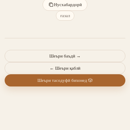
Нусхабардорӣ
ғазал
Шеъри баъдӣ
→
←
Шеъри қаблӣ
Шеъри тасодуфӣ бихонед
🎲