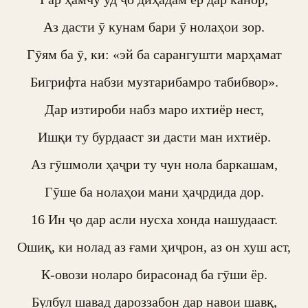
Аз дасти ӯ кунам бари ӯ нолаҳои зор.

Гӯям ба ӯ, ки: «эй ба сарангушти марҳамат

Бигрифта набзи музтарибамро табибвор».

Дар изтироби набз маро ихтиёр нест,

Ишқи ту бурдааст зи дасти ман ихтиёр.

Аз гӯшмоли ҳаҷри ту чун нола баркашам,

Гӯше ба нолаҳои мани ҳаҷрдида дор.

16 Ин ҷо дар асли нусха хонда нашудааст.

Ошиқ, ки нолад аз ғами ҳиҷрон, аз он хуш аст,

К-овози ноларо бирасонад ба гӯши ёр.

Булбул шавад дароззабон дар навои шавқ,
