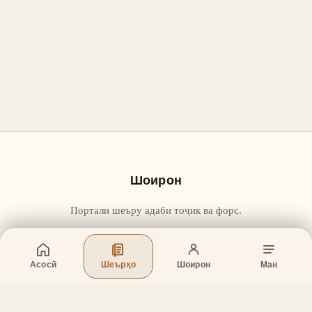
Шоирон
Портали шеъру адаби тоҷик ва форс.
Асосӣ
Шеърҳо
Шоирон
Ман
Бахшҳо