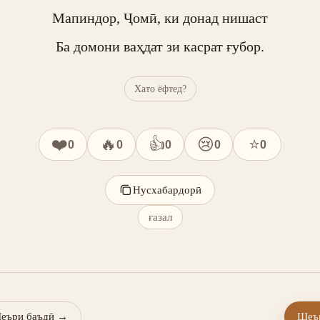
Мапиндор, Ҷомӣ, ки донад нишаст

Ба домони ваҳдат зи касрат ғубор.
Хато ёфтед?
❤️
🔥
👍
😢
⭐
0
0
0
0
0
Нусхабардорӣ
ғазал
еъри баъдӣ
→
Шеър