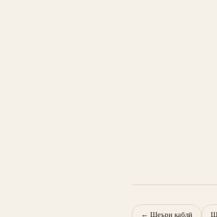
←
Шеъри қаблӣ
Ш