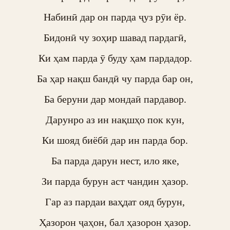
Набинӣ дар он парда ҷуз рӯи ёр.

Бидонӣ чу зоҳир шавад пардагӣ,

Ки ҳам парда ӯ буду ҳам пардадор.

Ба ҳар нақш бандӣ чу парда бар он,

Ба беруни дар мондаӣ пардавор.

Дарунро аз ин нақшҳо пок кун,

Ки шояд биёбӣ дар ин парда бор.

Ба парда дарун нест, ило яке,

Зи парда бурун аст чандин ҳазор.

Гар аз пардаи ваҳдат ояд бурун,

Ҳазорон ҷаҳон, бал ҳазорон ҳазор.
