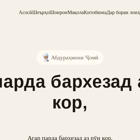
Асосӣ
Шеърҳо
Шоирон
Мақола
Китобхона
Дар бораи лоиҳ
Абдураҳмони Ҷомӣ
парда бархезад 
кор,
Агар парда бархезад аз рӯи кор,
