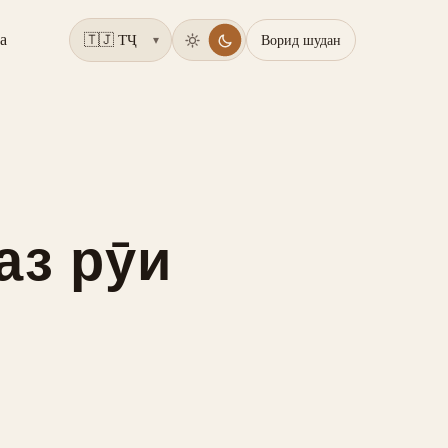
а
Ворид шудан
▾
аз рӯи