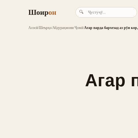
Шоир
он
🔍
Асосӣ
/
Шеърҳо
/
Абдураҳмони Ҷомӣ
/
Агар парда бархезад аз рӯи кор,
Агар 