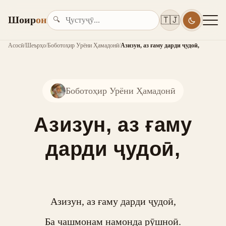
Шоир
он
🇹🇯
🔍
Асосӣ
/
Шеърҳо
/
Боботоҳир Урёни Ҳамадонӣ
/
Азизун, аз ғаму дарди ҷудоӣ,
Боботоҳир Урёни Ҳамадонӣ
Азизун, аз ғаму
дарди ҷудоӣ,
Азизун, аз ғаму дарди ҷудоӣ,

Ба чашмонам намонда рӯшноӣ.
