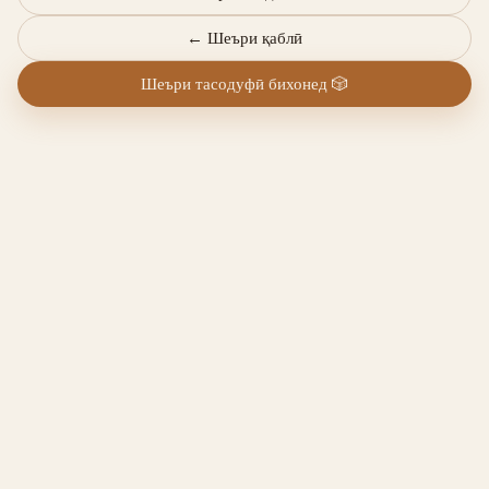
←
Шеъри қаблӣ
Шеъри тасодуфӣ бихонед
🎲