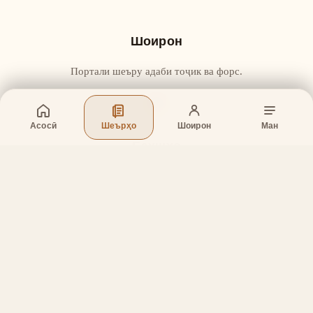
Шоирон
Портали шеъру адаби тоҷик ва форс.
Асосӣ
Шеърҳо
Шоирон
Ман
Бахшҳо
Асосӣ
Шеърҳо
Шоирон
Дар бораи лоиҳа
Тамос
Дастгирӣ