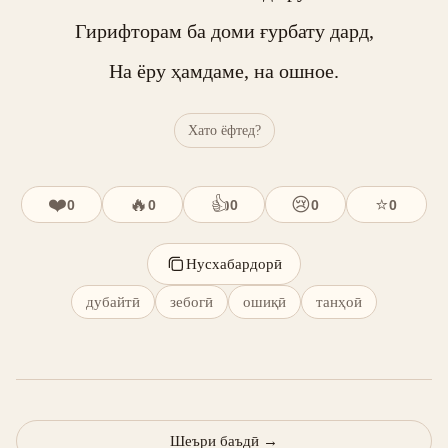
Гирифторам ба доми ғурбату дард,

На ёру ҳамдаме, на ошное.
Хато ёфтед?
❤️
🔥
👍
😢
⭐
0
0
0
0
0
Нусхабардорӣ
дубайтӣ
зебогӣ
ошиқӣ
танҳоӣ
Шеъри баъдӣ
→