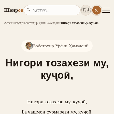
Шоир
он
🇹🇯
🔍
Асосӣ
/
Шеърҳо
/
Боботоҳир Урёни Ҳамадонӣ
/
Нигори тозахези му, куҷоӣ,
Боботоҳир Урёни Ҳамадонӣ
Нигори тозахези му,
куҷоӣ,
Нигори тозахези му, куҷоӣ,

Ба чашмон сурмарези му, куҷоӣ.
