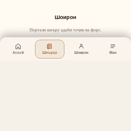
Шоирон
Портали шеъру адаби тоҷик ва форс.
Асосӣ
Шеърҳо
Шоирон
Ман
Бахшҳо
Асосӣ
Шеърҳо
Шоирон
Дар бораи лоиҳа
Тамос
Дастгирӣ