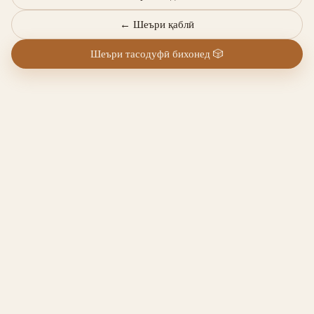
←
Шеъри қаблӣ
Шеъри тасодуфӣ бихонед
🎲