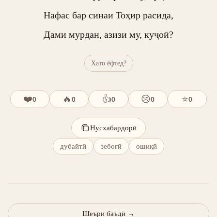
Нафас бар синаи Тоҳир расида,

Дами мурдан, азизи му, куҷоӣ?
Хато ёфтед?
❤️
🔥
👍
😢
⭐
0
0
0
0
0
Нусхабардорӣ
дубайтӣ
зебогӣ
ошиқӣ
Шеъри баъдӣ
→