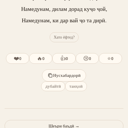
Намедунам, дилам дорад куҷо ҷой,

Намедунам, ки дар вай ҷо та дирӣ.
Хато ёфтед?
❤️
🔥
👍
😢
⭐
0
0
0
0
0
Нусхабардорӣ
дубайтӣ
танҳоӣ
Шеъри баъдӣ
→