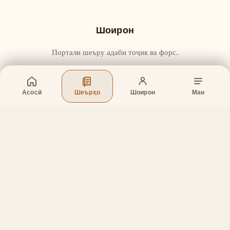
Шоирон
Портали шеъру адаби тоҷик ва форс.
Асосӣ
Шеърҳо
Шоирон
Ман
Бахшҳо
Асосӣ
Шеърҳо
Шоирон
Дар бораи лоиҳа
Тамос
Дастгирӣ