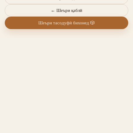
←
Шеъри қаблӣ
Шеъри тасодуфӣ бихонед
🎲