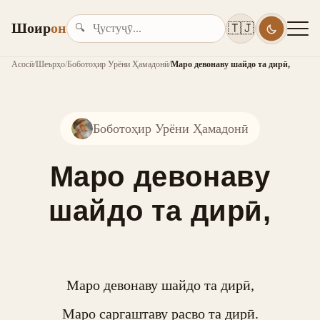
Шоир
он
🇹🇯
🔍
Асосӣ
/
Шеърҳо
/
Боботоҳир Урёни Ҳамадонӣ
/
Маро девонаву шайдо та дирӣ,
Боботоҳир Урёни Ҳамадонӣ
Маро девонаву
шайдо та дирӣ,
Маро девонаву шайдо та дирӣ,

Маро саргаштаву расво та дирӣ.
