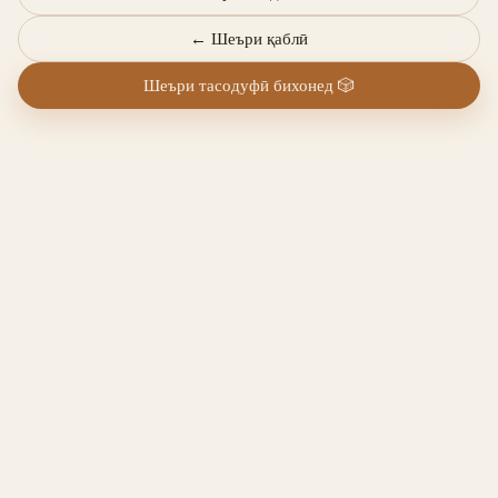
←
Шеъри қаблӣ
Шеъри тасодуфӣ бихонед
🎲