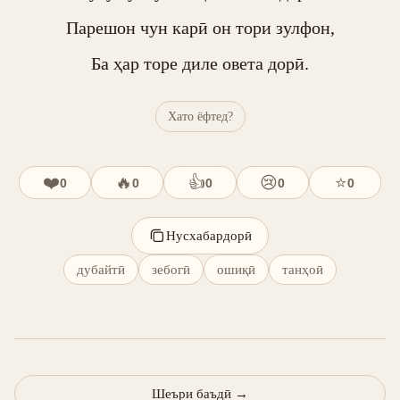
Парешон чун карӣ он тори зулфон,

Ба ҳар торе диле овета дорӣ.
Хато ёфтед?
❤️
🔥
👍
😢
⭐
0
0
0
0
0
Нусхабардорӣ
дубайтӣ
зебогӣ
ошиқӣ
танҳоӣ
Шеъри баъдӣ
→