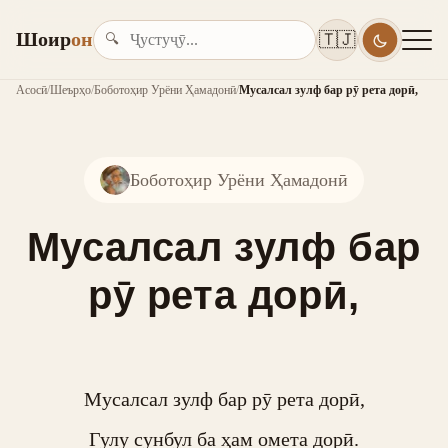
Шоир
он
🇹🇯
🔍
Асосӣ
/
Шеърҳо
/
Боботоҳир Урёни Ҳамадонӣ
/
Мусалсал зулф бар рӯ рета дорӣ,
Боботоҳир Урёни Ҳамадонӣ
Мусалсал зулф бар
рӯ рета дорӣ,
Мусалсал зулф бар рӯ рета дорӣ,

Гулу сунбул ба ҳам омета дорӣ.
