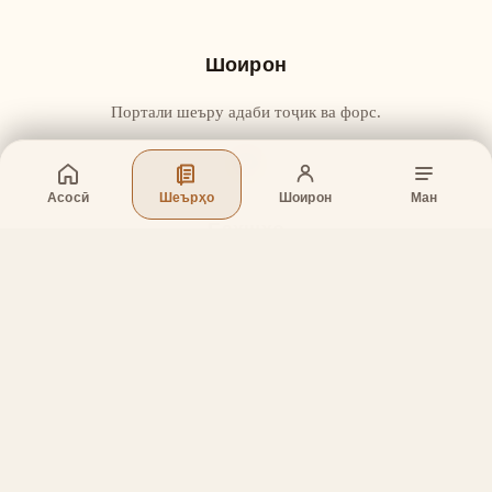
Шоирон
Портали шеъру адаби тоҷик ва форс.
Асосӣ
Шеърҳо
Шоирон
Ман
Бахшҳо
Асосӣ
Шеърҳо
Шоирон
Дар бораи лоиҳа
Тамос
Дастгирӣ