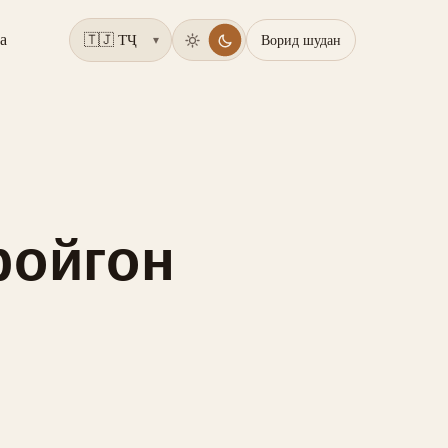
а
Ворид шудан
▾
ройгон