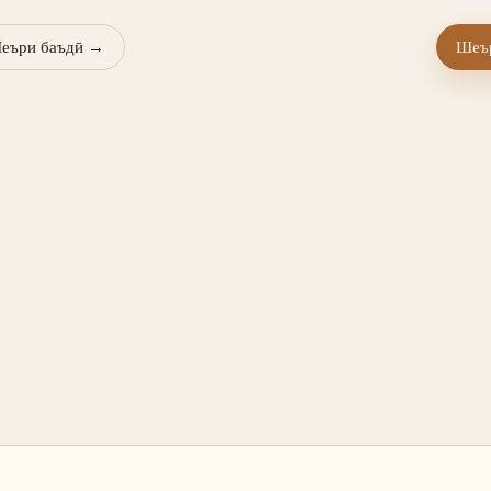
еъри баъдӣ
→
Шеър