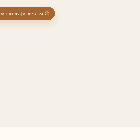
и тасодуфӣ бихонед
🎲