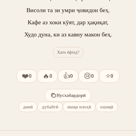
Висоли та зи умри ҷовидон беҳ.

Кафе аз хоки кӯят, дар ҳақиқат,

Худо дуна, ки аз кавну макон беҳ.
Хато ёфтед?
❤️
🔥
👍
😢
⭐
0
0
0
0
0
Нусхабардорӣ
динӣ
дубайтӣ
ишқи илоҳӣ
ошиқӣ