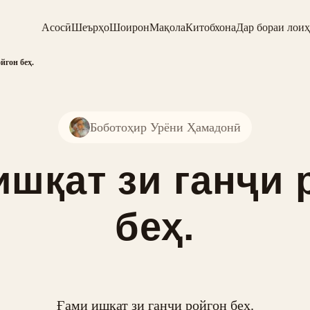
Асосӣ
Шеърҳо
Шоирон
Мақола
Китобхона
Дар бораи лоиҳ
йгон беҳ.
Боботоҳир Урёни Ҳамадонӣ
ишқат зи ганҷи 
беҳ.
Ғами ишқат зи ганҷи ройгон беҳ.
