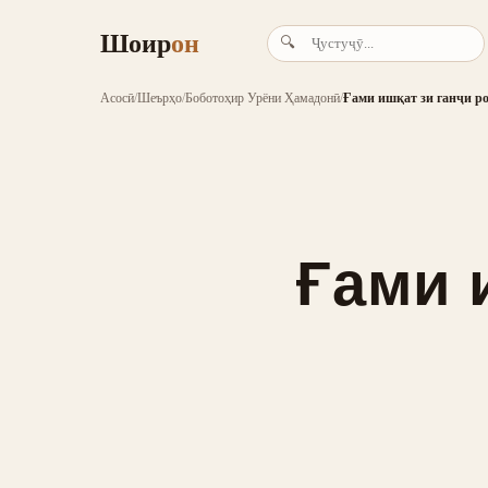
Шоир
он
🔍
Асосӣ
/
Шеърҳо
/
Боботоҳир Урёни Ҳамадонӣ
/
Ғами ишқат зи ганҷи ро
Ғами 