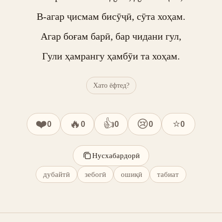
В-агар ҷисмам бисӯҷӣ, сӯта хоҳам.

Агар боғам барӣ, бар чидани гул,

Гули ҳамрангу ҳамбӯи та хоҳам.
Хато ёфтед?
❤️
🔥
👍
😢
⭐
0
0
0
0
0
Нусхабардорӣ
дубайтӣ
зебогӣ
ошиқӣ
табиат