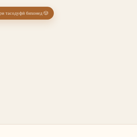
и тасодуфӣ бихонед
🎲