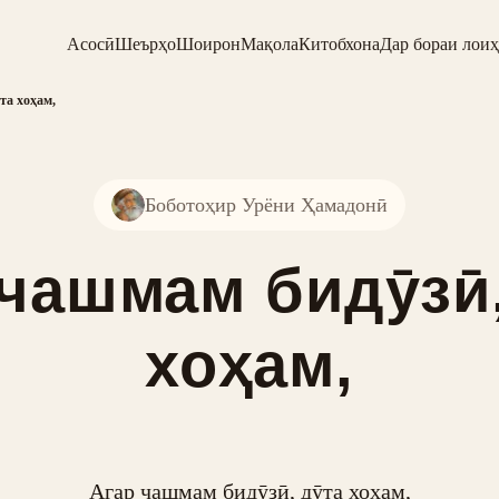
Асосӣ
Шеърҳо
Шоирон
Мақола
Китобхона
Дар бораи лоиҳ
та хоҳам,
Боботоҳир Урёни Ҳамадонӣ
 чашмам бидӯзӣ,
хоҳам,
Агар чашмам бидӯзӣ, дӯта хоҳам,
