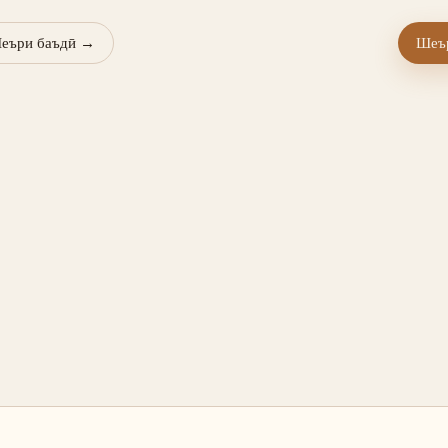
еъри баъдӣ
→
Шеър