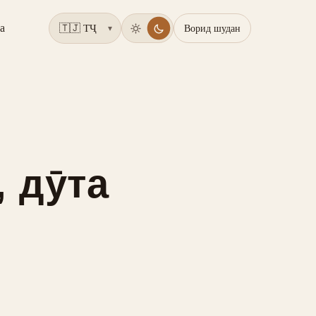
а
Ворид шудан
▾
 дӯта