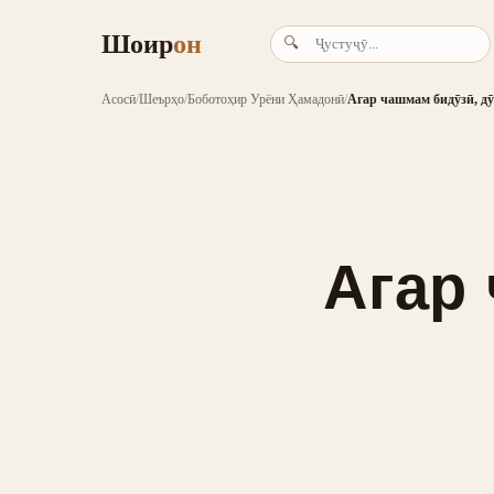
Шоир
он
🔍
Асосӣ
/
Шеърҳо
/
Боботоҳир Урёни Ҳамадонӣ
/
Агар чашмам бидӯзӣ, дӯ
Агар