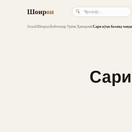
Шоир
он
🔍
Асосӣ
/
Шеърҳо
/
Боботоҳир Урёни Ҳамадонӣ
/
Сари кӯҳи баланд чанд
Сари