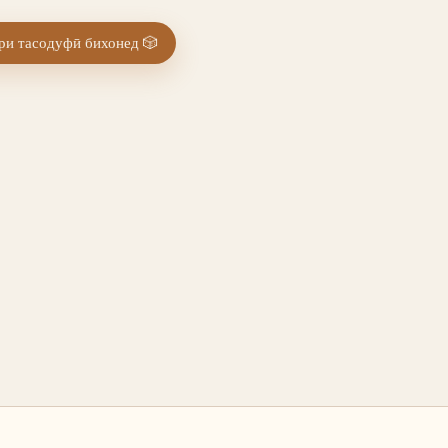
и тасодуфӣ бихонед
🎲