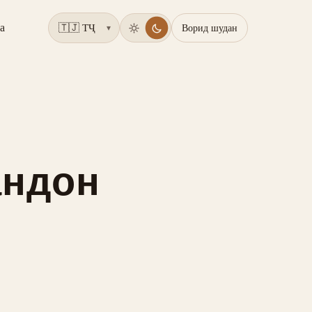
а
Ворид шудан
▾
андон