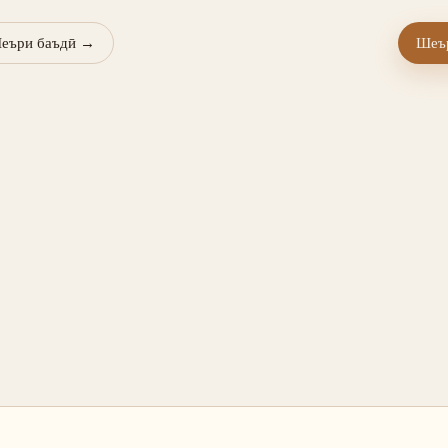
еъри баъдӣ
→
Шеър