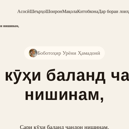
Асосӣ
Шеърҳо
Шоирон
Мақола
Китобхона
Дар бораи лоиҳ
он нишинам,
Боботоҳир Урёни Ҳамадонӣ
 кӯҳи баланд ч
нишинам,
Сари кӯҳи баланд чандон нишинам,
