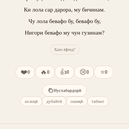
Ки лола сар дарора, му бичинам.

Чу лола бевафо бу, бевафо бу,

Нигори бевафо му чун гузинам?
Хато ёфтед?
❤️
🔥
👍
😢
⭐
0
0
0
0
0
Нусхабардорӣ
ахлоқӣ
дубайтӣ
ошиқӣ
табиат