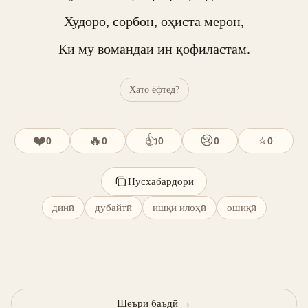
Худоро, сорбон, оҳиста мерон,

Ки му вомандаи ин қофиластам.
Хато ёфтед?
❤️
🔥
👍
😢
⭐
0
0
0
0
0
Нусхабардорӣ
динӣ
дубайтӣ
ишқи илоҳӣ
ошиқӣ
Шеъри баъдӣ
→