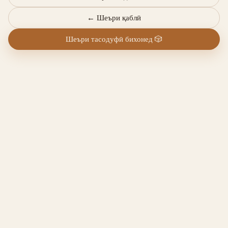
←
Шеъри қаблӣ
Шеъри тасодуфӣ бихонед
🎲