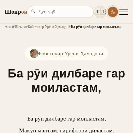
Шоир
он
🇹🇯
🔍
Асосӣ
/
Шеърҳо
/
Боботоҳир Урёни Ҳамадонӣ
/
Ба рӯи дилбаре гар моиластам,
Боботоҳир Урёни Ҳамадонӣ
Ба рӯи дилбаре гар
моиластам,
Ба рӯи дилбаре гар моиластам,

Макун манъам, гирифтори диластам.
