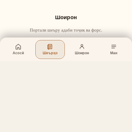
Шоирон
Портали шеъру адаби тоҷик ва форс.
Асосӣ
Шеърҳо
Шоирон
Ман
Бахшҳо
Асосӣ
Шеърҳо
Шоирон
Дар бораи лоиҳа
Тамос
Дастгирӣ