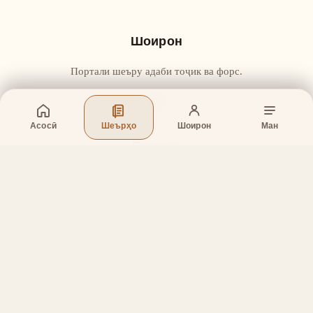
Шоирон
Портали шеъру адаби тоҷик ва форс.
Асосӣ
Шеърҳо
Шоирон
Ман
Бахшҳо
Асосӣ
Шеърҳо
Шоирон
Дар бораи лоиҳа
Тамос
Дастгирӣ