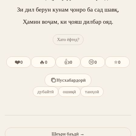
Зи дил берун кунам ҷонро ба сад шавқ,

Ҳамин воҷам, ки ҷояш дилбар ояд.
Хато ёфтед?
❤️
🔥
👍
😢
⭐
0
0
0
0
0
Нусхабардорӣ
дубайтӣ
ошиқӣ
танҳоӣ
Шеъри баъдӣ
→