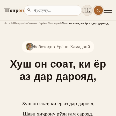
Шоир
он
🇹🇯
🔍
Асосӣ
/
Шеърҳо
/
Боботоҳир Урёни Ҳамадонӣ
/
Хуш он соат, ки ёр аз дар дарояд,
Боботоҳир Урёни Ҳамадонӣ
Хуш он соат, ки ёр
аз дар дарояд,
Хуш он соат, ки ёр аз дар дарояд,

Шави ҳиҷрону рӯзи ғам сарояд.
