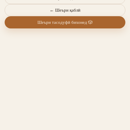
←
Шеъри қаблӣ
Шеъри тасодуфӣ бихонед
🎲