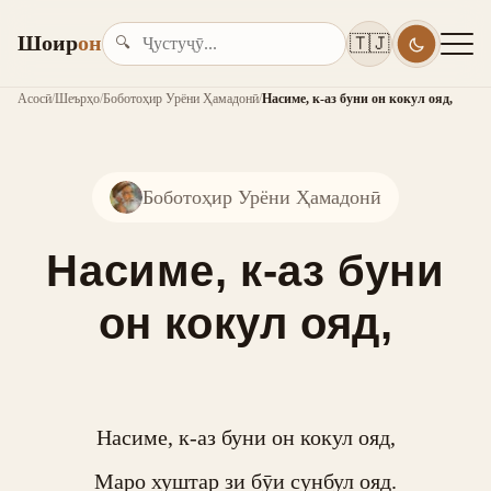
Шоир
он
🇹🇯
🔍
Асосӣ
/
Шеърҳо
/
Боботоҳир Урёни Ҳамадонӣ
/
Насиме, к-аз буни он кокул ояд,
Боботоҳир Урёни Ҳамадонӣ
Насиме, к-аз буни
он кокул ояд,
Насиме, к-аз буни он кокул ояд,

Маро хуштар зи бӯи сунбул ояд.
