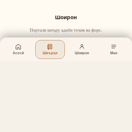
Шоирон
Портали шеъру адаби тоҷик ва форс.
Асосӣ
Шеърҳо
Шоирон
Ман
Бахшҳо
Асосӣ
Шеърҳо
Шоирон
Дар бораи лоиҳа
Тамос
Дастгирӣ