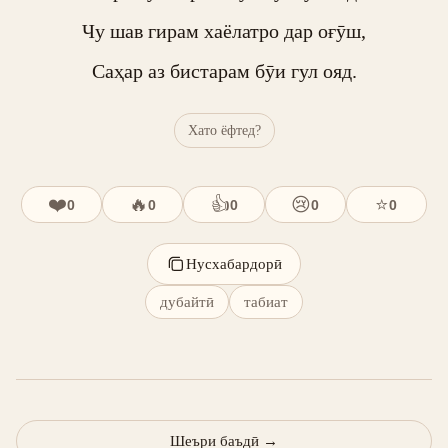
Чу шав гирам хаёлатро дар оғӯш,

Саҳар аз бистарам бӯи гул ояд.
Хато ёфтед?
❤️
🔥
👍
😢
⭐
0
0
0
0
0
Нусхабардорӣ
дубайтӣ
табиат
Шеъри баъдӣ
→