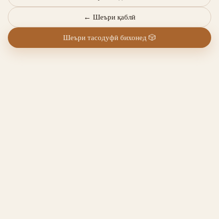
←
Шеъри қаблӣ
Шеъри тасодуфӣ бихонед
🎲