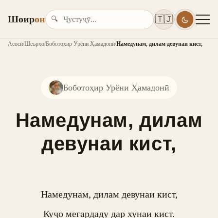
Шоир
он
🇹🇯
🔍
Асосӣ
/
Шеърҳо
/
Боботоҳир Урёни Ҳамадонӣ
/
Намедунам, дилам девунаи кист,
Боботоҳир Урёни Ҳамадонӣ
Намедунам, дилам
девунаи кист,
Намедунам, дилам девунаи кист,

Куҷо мегардаду дар хунаи кист.
