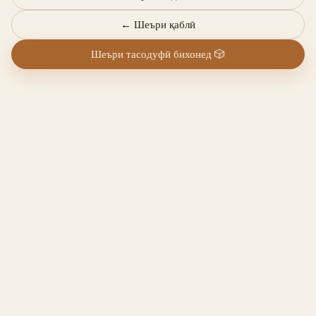
←
Шеъри қаблӣ
Шеъри тасодуфӣ бихонед
🎲