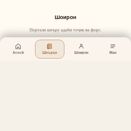
Шоирон
Портали шеъру адаби тоҷик ва форс.
Асосӣ
Шеърҳо
Шоирон
Ман
Бахшҳо
Асосӣ
Шеърҳо
Шоирон
Дар бораи лоиҳа
Тамос
Дастгирӣ