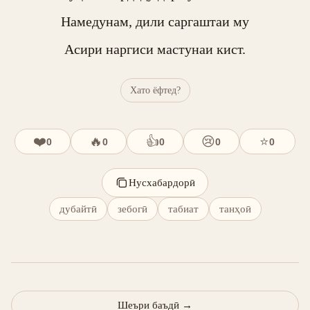
Намедунам, дили саргаштаи му

Асири наргиси мастунаи кист.
Хато ёфтед?
❤️
🔥
👍
😢
⭐
0
0
0
0
0
Нусхабардорӣ
дубайтӣ
зебогӣ
табиат
танҳоӣ
Шеъри баъдӣ
→