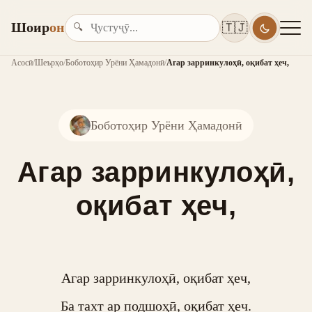
Шоир
он
🇹🇯
🔍
Асосӣ
/
Шеърҳо
/
Боботоҳир Урёни Ҳамадонӣ
/
Агар зарринкулоҳӣ, оқибат ҳеч,
Боботоҳир Урёни Ҳамадонӣ
Агар зарринкулоҳӣ,
оқибат ҳеч,
Агар зарринкулоҳӣ, оқибат ҳеч,

Ба тахт ар подшоҳӣ, оқибат ҳеч.
