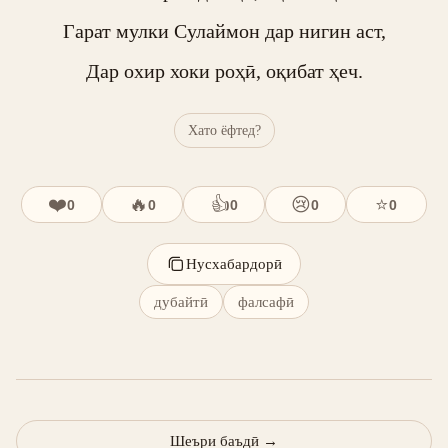
Гарат мулки Сулаймон дар нигин аст,

Дар охир хоки роҳӣ, оқибат ҳеч.
Хато ёфтед?
❤️
🔥
👍
😢
⭐
0
0
0
0
0
Нусхабардорӣ
дубайтӣ
фалсафӣ
Шеъри баъдӣ
→