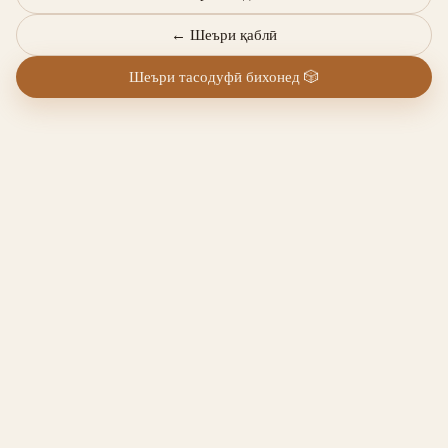
←
Шеъри қаблӣ
Шеъри тасодуфӣ бихонед
🎲