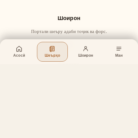
Шоирон
Портали шеъру адаби тоҷик ва форс.
Асосӣ
Шеърҳо
Шоирон
Ман
Бахшҳо
Асосӣ
Шеърҳо
Шоирон
Дар бораи лоиҳа
Тамос
Дастгирӣ