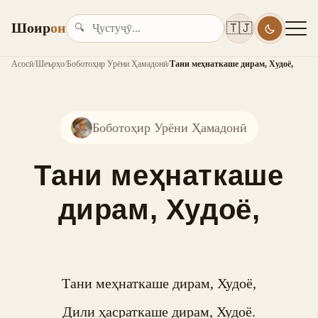
Шоир
он
🇹🇯
🔍
Асосӣ
/
Шеърҳо
/
Боботоҳир Урёни Ҳамадонӣ
/
Тани меҳнаткаше дирам, Худоё,
Боботоҳир Урёни Ҳамадонӣ
Тани меҳнаткаше
дирам, Худоё,
Тани меҳнаткаше дирам, Худоё,

Дили ҳасраткаше дирам, Худоё.
