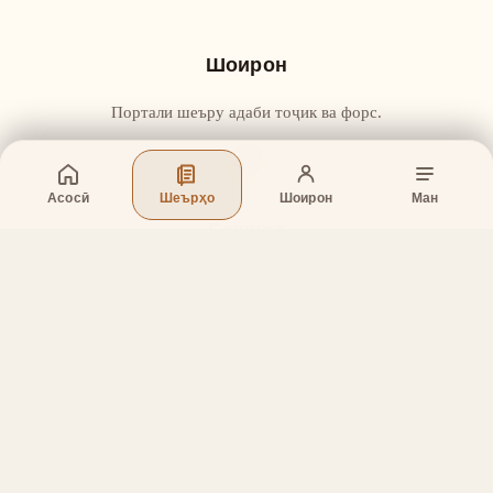
Шоирон
Портали шеъру адаби тоҷик ва форс.
Асосӣ
Шеърҳо
Шоирон
Ман
Бахшҳо
Асосӣ
Шеърҳо
Шоирон
Дар бораи лоиҳа
Тамос
Дастгирӣ