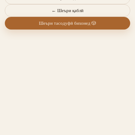
←
Шеъри қаблӣ
Шеъри тасодуфӣ бихонед
🎲