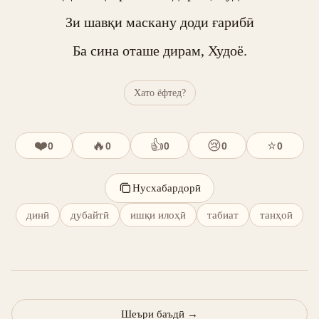
Зи шавқи маскану доди ғарибӣ

Ба сина оташе дирам, Худоё.
Хато ёфтед?
❤️
🔥
👍
😢
⭐
0
0
0
0
0
Нусхабардорӣ
динӣ
дубайтӣ
ишқи илоҳӣ
табиат
танҳоӣ
Шеъри баъдӣ
→