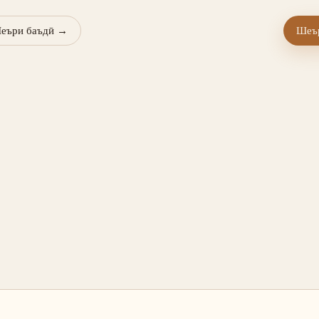
еъри баъдӣ
→
Шеър