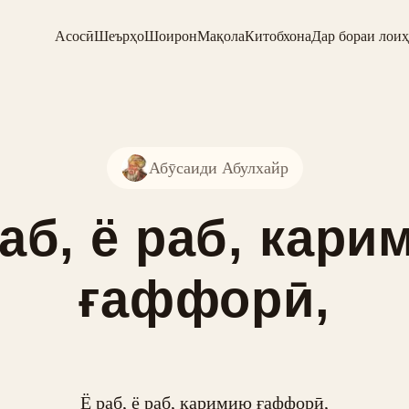
Асосӣ
Шеърҳо
Шоирон
Мақола
Китобхона
Дар бораи лоиҳ
Абӯсаиди Абулхайр
аб, ё раб, кар
ғаффорӣ,
Ё раб, ё раб, каримию ғаффорӣ,
