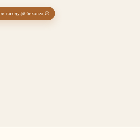
и тасодуфӣ бихонед
🎲