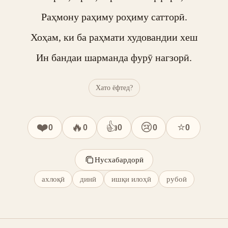
Раҳмону раҳиму роҳиму сатторӣ.

Хоҳам, ки ба раҳмати худовандии хеш

Ин бандаи шарманда фурӯ нагзорӣ.
Хато ёфтед?
❤️
🔥
👍
😢
⭐
0
0
0
0
0
Нусхабардорӣ
ахлоқӣ
динӣ
ишқи илоҳӣ
рубоӣ