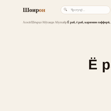
Шоир
он
🔍
Асосӣ
/
Шеърҳо
/
Абӯсаиди Абулхайр
/
Ё раб, ё раб, каримию ғаффорӣ,
Ё р