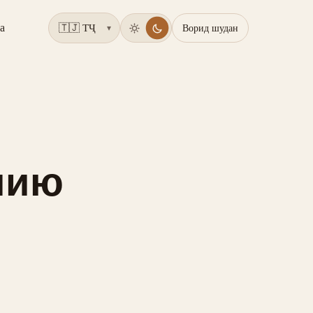
а
Ворид шудан
▾
имию