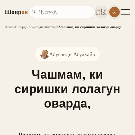
Шоир
он
🇹🇯
🔍
Асосӣ
/
Шеърҳо
/
Абӯсаиди Абулхайр
/
Чашмам, ки сиришки лолагун оварда,
Абӯсаиди Абулхайр
Чашмам, ки
сиришки лолагун
оварда,
Чашмам, ки сиришки лолагун оварда,
