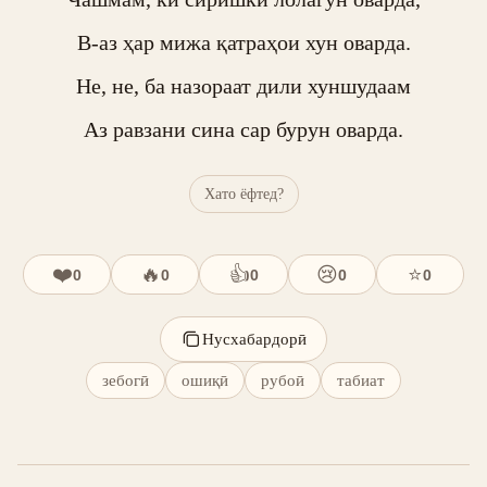
В-аз ҳар мижа қатраҳои хун оварда.

Не, не, ба назораат дили хуншудаам

Аз равзани сина сар бурун оварда.
Хато ёфтед?
❤️
🔥
👍
😢
⭐
0
0
0
0
0
Нусхабардорӣ
зебогӣ
ошиқӣ
рубоӣ
табиат