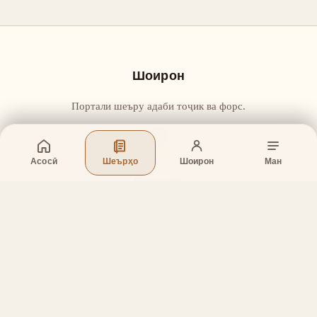
Шоирон
Портали шеъру адаби тоҷик ва форс.
Асосӣ
Шеърҳо
Шоирон
Ман
Бахшҳо
Асосӣ
Шеърҳо
Шоирон
Дар бораи лоиҳа
Тамос