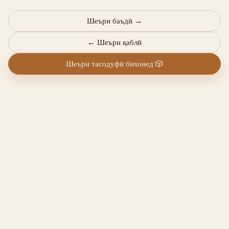
Шеъри баъдӣ
→
←
Шеъри қаблӣ
Шеъри тасодуфӣ бихонед
🎲