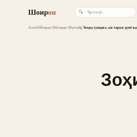
Шоир
он
🔍
Асосӣ
/
Шеърҳо
/
Абӯсаиди Абулхайр
/
Зоҳид хушдил, ки тарки дунё ка
Зоҳ