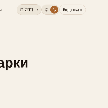
а
Ворид шудан
▾
арки