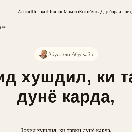
Асосӣ
Шеърҳо
Шоирон
Мақола
Китобхона
Дар бораи лоиҳ
рда,
Абӯсаиди Абулхайр
ид хушдил, ки т
дунё карда,
Зоҳид хушдил, ки тарки дунё карда,
