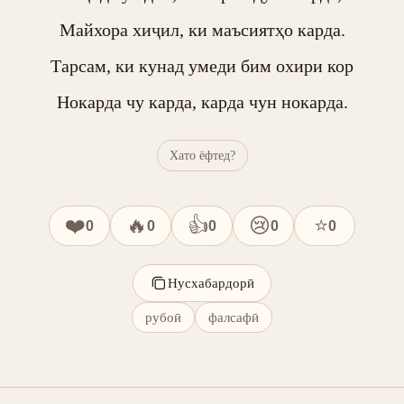
Майхора хиҷил, ки маъсиятҳо карда.

Тарсам, ки кунад умеди бим охири кор

Нокарда чу карда, карда чун нокарда.
Хато ёфтед?
❤️
🔥
👍
😢
⭐
0
0
0
0
0
Нусхабардорӣ
рубоӣ
фалсафӣ