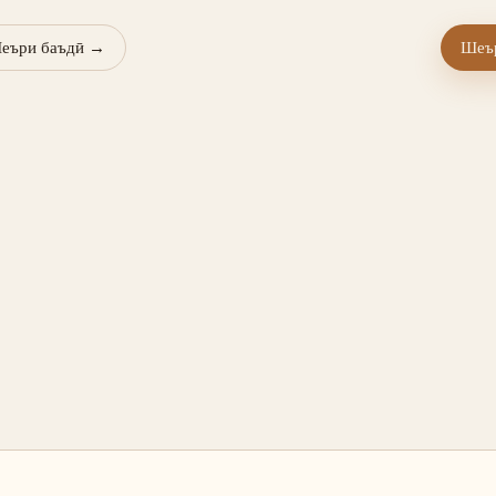
еъри баъдӣ
→
Шеър