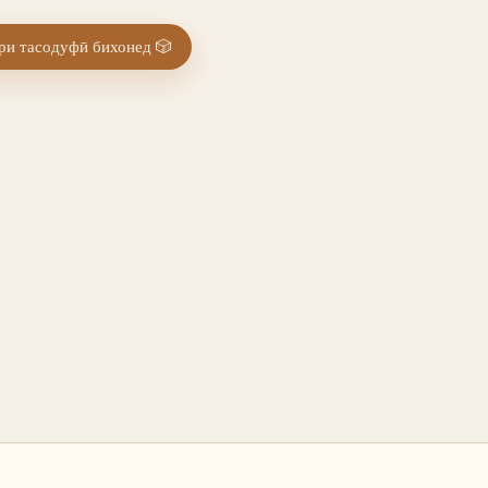
и тасодуфӣ бихонед
🎲