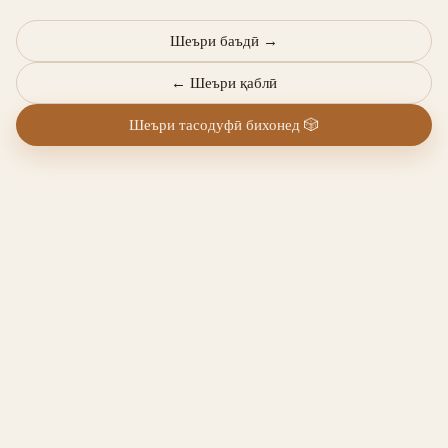
Шеъри баъдӣ
→
←
Шеъри қаблӣ
Шеъри тасодуфӣ бихонед
🎲