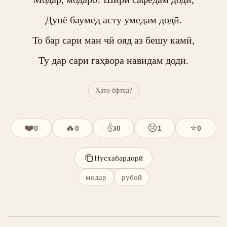
Дунё баумед асту умедам додӣ.

То бар сари ман чӣ ояд аз бешу камӣ,

Ту дар сари гаҳвора навидам додӣ.
Хато ёфтед?
❤️
🔥
👍
😢
⭐
0
0
0
1
0
Нусхабардорӣ
модар
рубоӣ