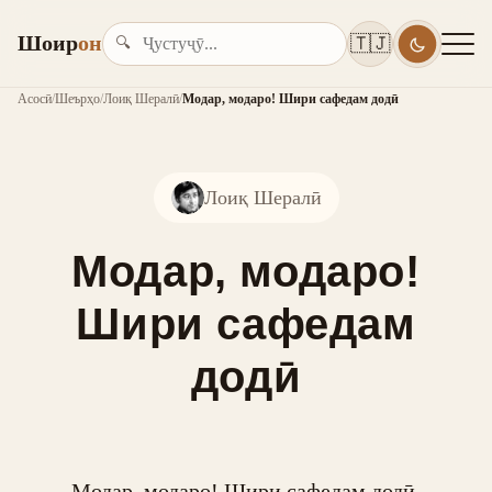
Шоир
он
🇹🇯
🔍
Асосӣ
/
Шеърҳо
/
Лоиқ Шералӣ
/
Модар, модаро! Шири сафедам додӣ
Лоиқ Шералӣ
Модар, модаро!
Шири сафедам
додӣ
Модар, модаро! Шири сафедам додӣ,
