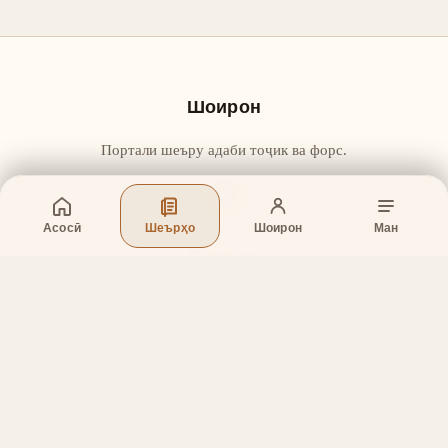
Шоирон
Портали шеъру адаби тоҷик ва форс.
Асосӣ
Шеърҳо
Шоирон
Ман
Бахшҳо
Асосӣ
Шеърҳо
Шоирон
Дар бораи лоиҳа
Тамос