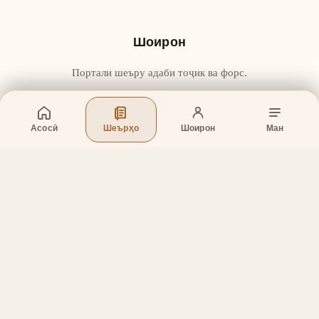
Шоирон
Портали шеъру адаби тоҷик ва форс.
Асосӣ
Шеърҳо
Шоирон
Ман
Бахшҳо
Асосӣ
Шеърҳо
Шоирон
Дар бораи лоиҳа
Тамос
Дастгирӣ