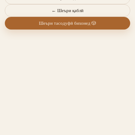
←
Шеъри қаблӣ
Шеъри тасодуфӣ бихонед
🎲