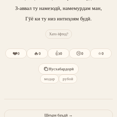
З-аввал ту намезодӣ, намемурдам ман,

Гӯё ки ту низ интиҳоям будӣ.
Хато ёфтед?
❤️
🔥
👍
😢
⭐
0
0
0
0
0
Нусхабардорӣ
модар
рубоӣ
Шеъри баъдӣ
→