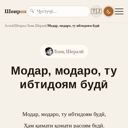
Шоир
он
🇹🇯
🔍
Асосӣ
/
Шеърҳо
/
Лоиқ Шералӣ
/
Модар, модаро, ту ибтидоям будӣ
Лоиқ Шералӣ
Модар, модаро, ту
ибтидоям будӣ
Модар, модаро, ту ибтидоям будӣ,

Ҳам қимати қомати расоям будӣ.
