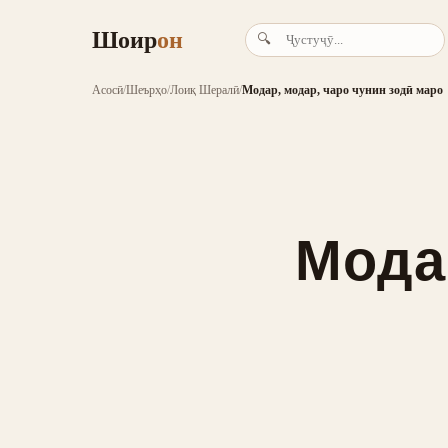
Шоир
он
🔍
Асосӣ
/
Шеърҳо
/
Лоиқ Шералӣ
/
Модар, модар, чаро чунин зодӣ маро
Мода