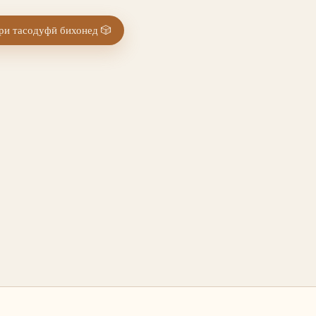
и тасодуфӣ бихонед
🎲