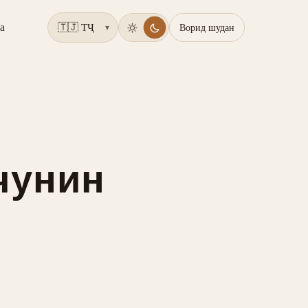
а
Ворид шудан
▾
чунин