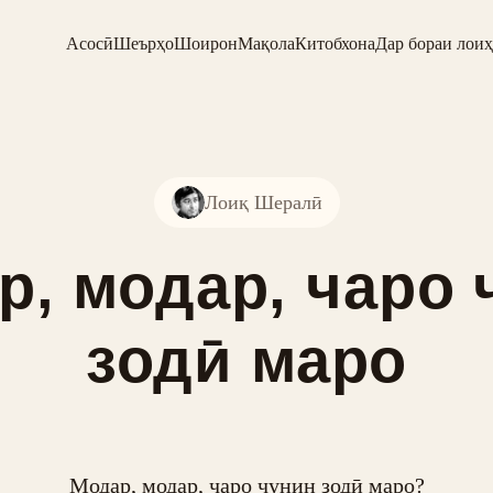
Асосӣ
Шеърҳо
Шоирон
Мақола
Китобхона
Дар бораи лоиҳ
Лоиқ Шералӣ
р, модар, чаро 
зодӣ маро
Модар, модар, чаро чунин зодӣ маро?
