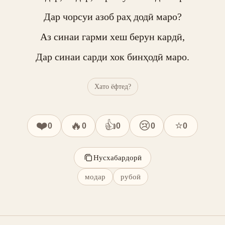
Дар чорсуи азоб раҳ додӣ маро?

Аз синаи гарми хеш берун кардӣ,

Дар синаи сарди хок бинҳодӣ маро.
Хато ёфтед?
❤️
🔥
👍
😢
⭐
0
0
0
0
0
Нусхабардорӣ
модар
рубоӣ