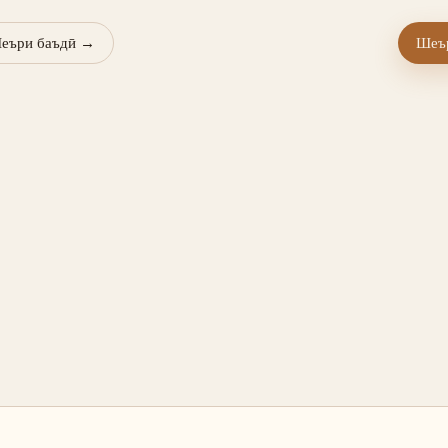
еъри баъдӣ
→
Шеър