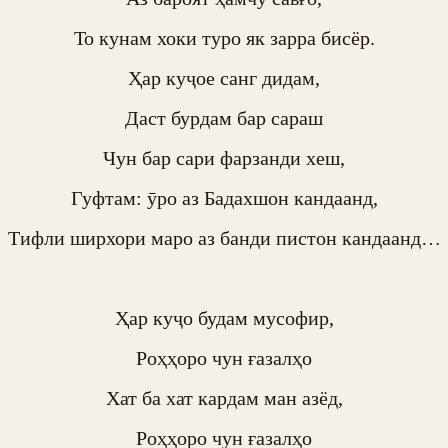
То кунам хоки туро як зарра бисёр.

Ҳар куҷое санг дидам,

Даст бурдам бар сараш

Чун бар сари фарзанди хеш,

Гуфтам: ӯро аз Бадахшон кандаанд,

Тифли ширхори маро аз банди пистон кандаанд…

Ҳар куҷо будам мусофир,

Роҳҳоро чун ғазалҳо

Хат ба хат кардам ман азёд,

Роҳҳоро чун ғазалҳо
