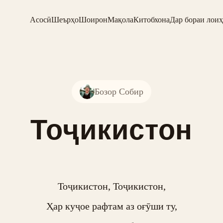
Асосӣ
Шеърҳо
Шоирон
Мақола
Китобхона
Дар бораи лоиҳ
Бозор Собир
Тоҷикистон
Тоҷикистон, Тоҷикистон,

Ҳар куҷое рафтам аз оғӯши ту,
