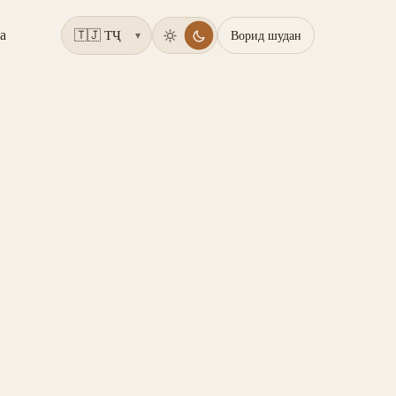
а
Ворид шудан
▾