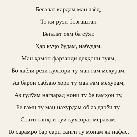
Беғалат кардам ман азёд,

То ки рӯзи бозгаштан

Беғалат оям ба сӯят.

Ҳар куҷо будам, набудам,

Ман ҳамон фарзанди деҳқони туям,

Бо хаёли рези куҳсори ту ман ғам мехурам,

Аз барои сабзаю хори ту ман ғам мехурам,

Аз гулӯям нагзарад нони ту бе ғамҳои ту,

Бе ғами ту ман нахурдам об аз дарёи ту.

Соати танҳоӣ сӯи кӯҳсорат меравам,

То сарамро бар сари санги ту монам як нафас,
