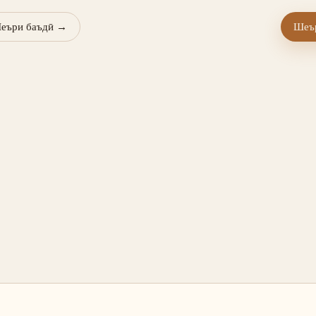
еъри баъдӣ
→
Шеър