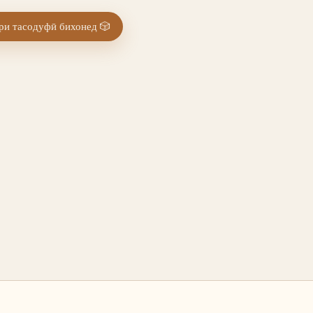
и тасодуфӣ бихонед
🎲