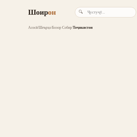
Шоир
он
🔍
Асосӣ
/
Шеърҳо
/
Бозор Собир
/
Тоҷикистон