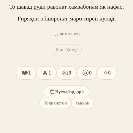
То шавад рӯди равонат ҳамзабонам як нафас,

Гиряҳои обшоронат маро гирён кунад,
...давоми шеър
Хато ёфтед?
❤️
🔥
👍
😢
⭐
1
1
0
0
0
Нусхабардорӣ
Тоҷикистон
танҳоӣ