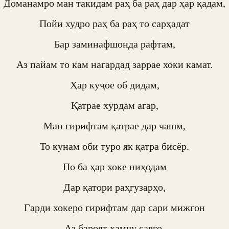
Доманамро ман такидам раҳ ба раҳ дар ҳар қадам,

Пойи худро раҳ ба раҳ то сарҳадат

Бар заминафшонда рафтам,

Аз пайам то кам нагардад заррае хоки камат.

Ҳар куҷое об дидам,

Қатрае хӯрдам агар,

Ман гирифтам қатрае дар чашм,

То кунам оби туро як қатра бисёр.

По ба ҳар хоке ниҳодам

Дар қатори раҳгузарҳо,

Гарди хокеро гирифтам дар сари мижгон

Аз бароят ҳамчу савғо,
