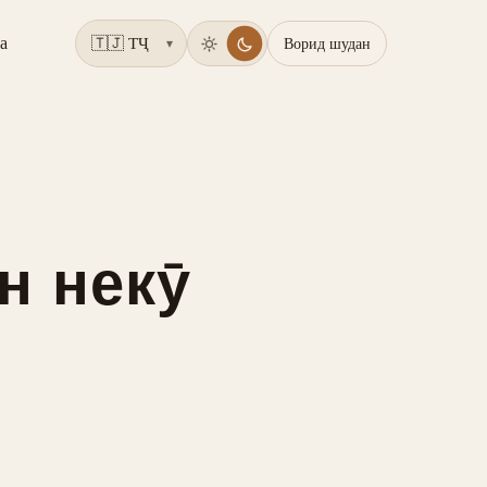
а
Ворид шудан
▾
н некӯ