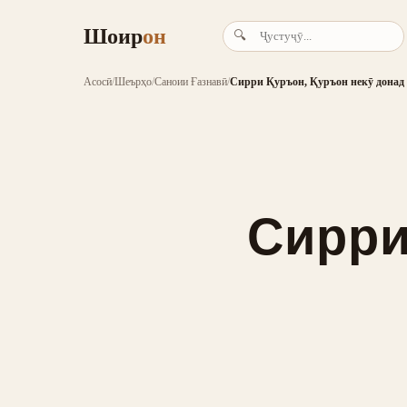
Шоир
он
🔍
Асосӣ
/
Шеърҳо
/
Саноии Ғазнавӣ
/
Сирри Қуръон, Қуръон некӯ донад
Сирри