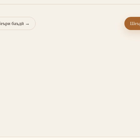
еъри баъдӣ
→
Шеър