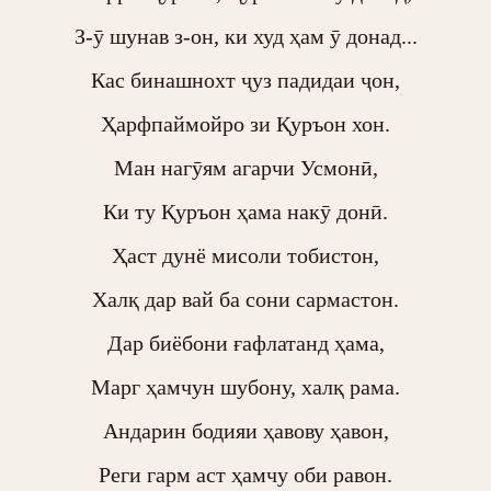
З-ӯ шунав з-он, ки худ ҳам ӯ донад...

Кас бинашнохт ҷуз падидаи ҷон,

Ҳарфпаймойро зи Қуръон хон.

Ман нагӯям агарчи Усмонӣ,

Ки ту Қуръон ҳама накӯ донӣ.

Ҳаст дунё мисоли тобистон,

Халқ дар вай ба сони сармастон.

Дар биёбони ғафлатанд ҳама,

Марг ҳамчун шубону, халқ рама.

Андарин бодияи ҳавову ҳавон,

Реги гарм аст ҳамчу оби равон.
