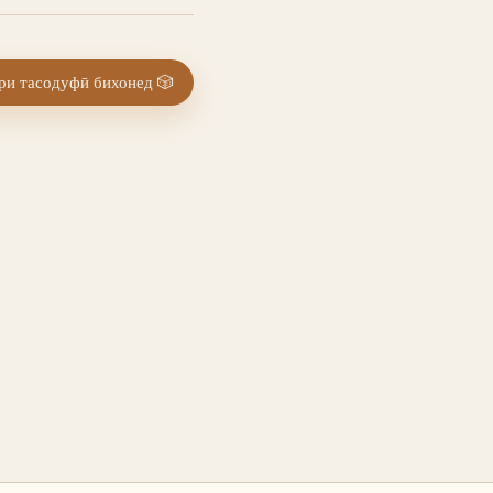
и тасодуфӣ бихонед
🎲