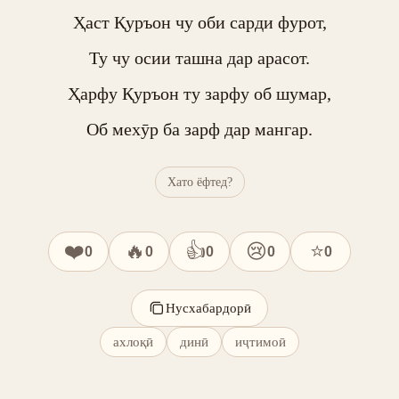
Ҳаст Қуръон чу оби сарди фурот,

Ту чу осии ташна дар арасот.

Ҳарфу Қуръон ту зарфу об шумар,

Об мехӯр ба зарф дар мангар.
Хато ёфтед?
❤️
🔥
👍
😢
⭐
0
0
0
0
0
Нусхабардорӣ
ахлоқӣ
динӣ
иҷтимоӣ