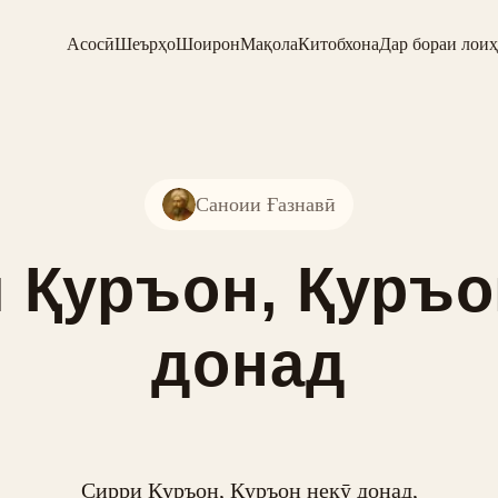
Асосӣ
Шеърҳо
Шоирон
Мақола
Китобхона
Дар бораи лоиҳ
Саноии Ғазнавӣ
 Қуръон, Қуръо
донад
Сирри Қуръон, Қуръон некӯ донад,
