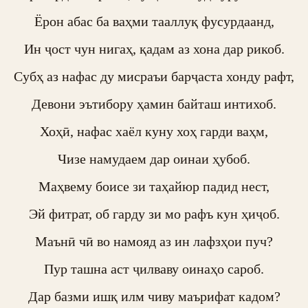
Ёрон абас ба ваҳми тааллуқ фусурдаанд,

Ин ҷост чун нигаҳ, қадам аз хона дар рикоб.

Субҳ аз нафас ду мисраъи барҷаста хонду рафт,

Девони эътибору ҳамин байташ интихоб.

Хоҳӣ, нафас хаёл куну хоҳ гарди ваҳм,

Чизе намудаем дар оинаи ҳубоб.

Маҳвему боисе зи таҳайюр падид нест,

Эй фитрат, об гарду зи мо рафъ кун ҳиҷоб.

Маънӣ чӣ во намояд аз ин лафзҳои пуч?

Пур ташна аст ҷилваву оинаҳо сароб.

Дар базми ишқ илм чиву маърифат кадом?
