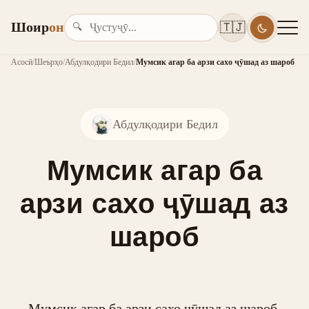
Шоир
он
🇹🇯
🔍
Асосӣ
/
Шеърҳо
/
Абдулқодири Бедил
/
Мумсик агар ба арзи сахо ҷӯшад аз шароб
Абдулқодири Бедил
Мумсик агар ба
арзи сахо ҷӯшад аз
шароб
Мумсик агар ба арзи сахо ҷӯшад аз шароб,
