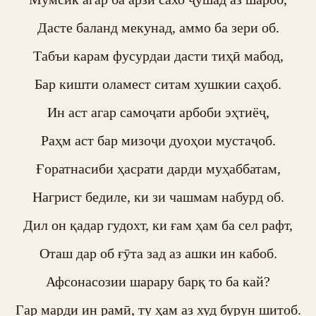
Дасте баланд мекунад, аммо ба зери об.

Табъи карам фусурдаи дасти тиҳӣ мабод,

Бар кишти оламест ситам хушкии саҳоб.

Ин аст агар самоҷати арбоби эҳтиёҷ,

Раҳм аст бар мизоҷи дуоҳои мустаҷоб.

Ғоратнасиби ҳасрати дарди муҳаббатам,

Нагрист бедиле, ки зи чашмам набурд об.

Дил он қадар гудохт, ки ғам ҳам ба сел рафт,

Оташ дар об ғӯта зад аз ашки ин кабоб.

Афсонасозии шарару барқ то ба кай?

Гар марди ин рамӣ, ту ҳам аз худ бурун шитоб.
