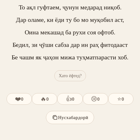
То ақл гуфтаем, ҷунун медарад ниқоб.

Дар оламе, ки ёди ту бо мо муқобил аст,

Оина мекашад ба рухи соя офтоб.

Бедил, зи ҷӯши сабза дар ин раҳ фитодааст

Бе чашм як ҷаҳон мижа туҳматпарасти хоб.
Хато ёфтед?
❤️
🔥
👍
😢
⭐
0
0
0
0
0
Нусхабардорӣ