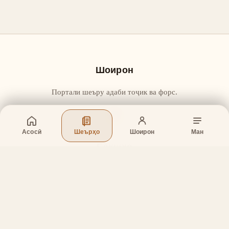
Шоирон
Портали шеъру адаби тоҷик ва форс.
Асосӣ
Шеърҳо
Шоирон
Ман
Бахшҳо
Асосӣ
Шеърҳо
Шоирон
Дар бораи лоиҳа