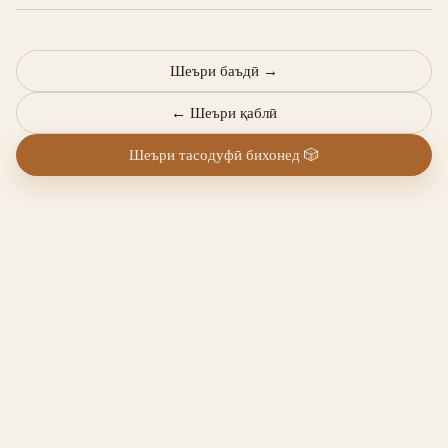
Шеъри баъдӣ
→
←
Шеъри қаблӣ
Шеъри тасодуфӣ бихонед
🎲