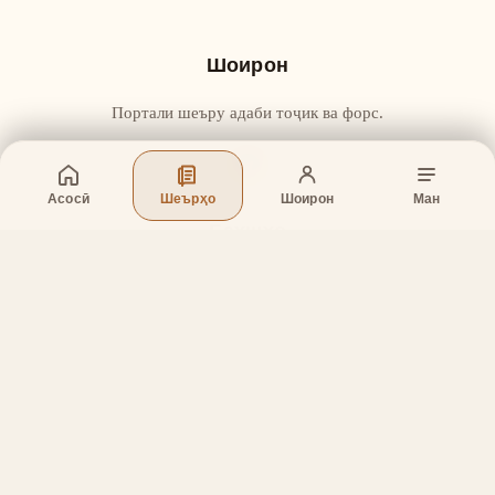
Шоирон
Портали шеъру адаби тоҷик ва форс.
Асосӣ
Шеърҳо
Шоирон
Ман
Бахшҳо
Асосӣ
Шеърҳо
Шоирон
Дар бораи лоиҳа
Тамос
Дастгирӣ