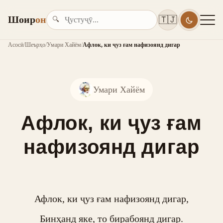
Шоир
он
🇹🇯
🔍
Асосӣ
/
Шеърҳо
/
Умари Хайём
/
Афлок, ки ҷуз ғам нафизоянд дигар
Умари Хайём
Афлок, ки ҷуз ғам
нафизоянд дигар
Афлок, ки ҷуз ғам нафизоянд дигар,

Бинҳанд яке, то бирабоянд дигар.
