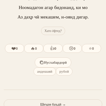
Ноомадагон агар бидонанд, ки мо

Аз даҳр чӣ мекашем, н-оянд дигар.
Хато ёфтед?
❤️
🔥
👍
😢
⭐
0
0
0
0
0
Нусхабардорӣ
андешавӣ
рубоӣ
Шеъри баъдӣ
→