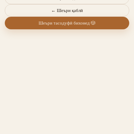
←
Шеъри қаблӣ
Шеъри тасодуфӣ бихонед
🎲