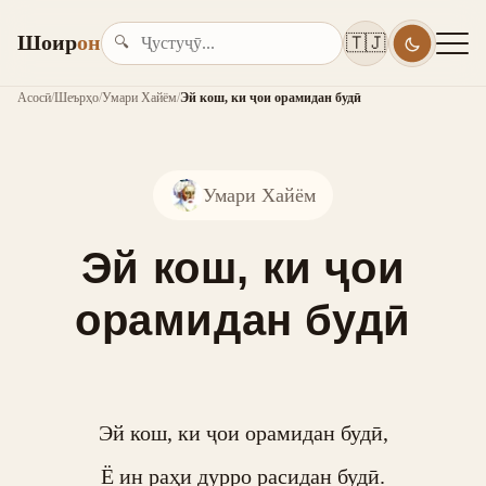
Шоир
он
🇹🇯
🔍
Асосӣ
/
Шеърҳо
/
Умари Хайём
/
Эй кош, ки ҷои орамидан будӣ
Умари Хайём
Эй кош, ки ҷои
орамидан будӣ
Эй кош, ки ҷои орамидан будӣ,

Ё ин раҳи дурро расидан будӣ.
