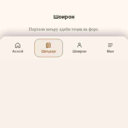
Шоирон
Портали шеъру адаби тоҷик ва форс.
Асосӣ
Шеърҳо
Шоирон
Ман
Бахшҳо
Асосӣ
Шеърҳо
Шоирон
Дар бораи лоиҳа
Тамос
Дастгирӣ