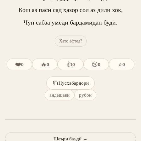
Кош аз паси сад ҳазор сол аз дили хок,

Чун сабза умеди бардамидан будӣ.
Хато ёфтед?
❤️
🔥
👍
😢
⭐
0
0
0
0
0
Нусхабардорӣ
андешавӣ
рубоӣ
Шеъри баъдӣ
→