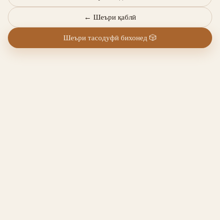
←
Шеъри қаблӣ
Шеъри тасодуфӣ бихонед
🎲