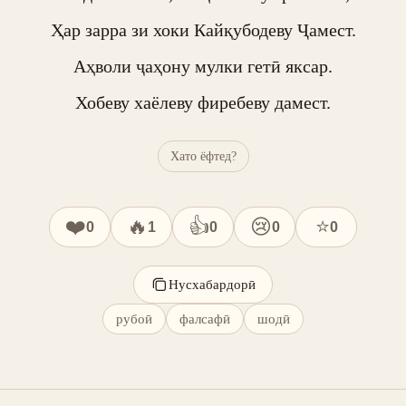
Ҳар зарра зи хоки Кайқубодеву Ҷамест.

Аҳволи ҷаҳону мулки гетӣ яксар.

Хобеву хаёлеву фиребеву дамест.
Хато ёфтед?
❤️
🔥
👍
😢
⭐
0
1
0
0
0
Нусхабардорӣ
рубоӣ
фалсафӣ
шодӣ