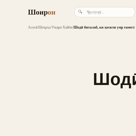
Шоир
он
🔍
Асосӣ
/
Шеърҳо
/
Умари Хайём
/
Шодӣ биталаб, ки ҳосили умр ғамест
Шодӣ