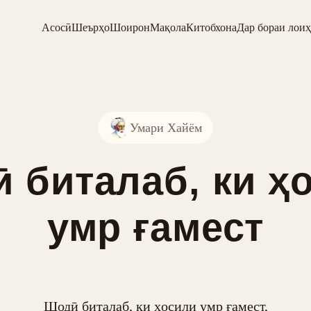
Асосӣ
Шеърҳо
Шоирон
Мақола
Китобхона
Дар бораи лоиҳ
Умари Хайём
 биталаб, ки ҳ
умр ғамест
Шодӣ биталаб, ки ҳосили умр ғамест,
