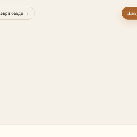
еъри баъдӣ
→
Шеър