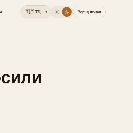
а
Ворид шудан
▾
осили