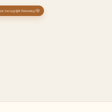
и тасодуфӣ бихонед
🎲