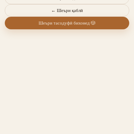
←
Шеъри қаблӣ
Шеъри тасодуфӣ бихонед
🎲