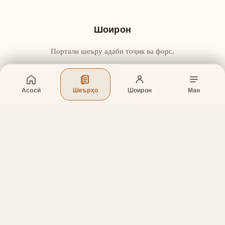
Шоирон
Портали шеъру адаби тоҷик ва форс.
Асосӣ
Шеърҳо
Шоирон
Ман
Бахшҳо
Асосӣ
Шеърҳо
Шоирон
Дар бораи лоиҳа
Тамос
Дастгирӣ