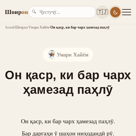
Шоир
он
🇹🇯
🔍
Асосӣ
/
Шеърҳо
/
Умари Хайём
/
Он қаср, ки бар чарх ҳамезад паҳлӯ
Умари Хайём
Он қаср, ки бар чарх
ҳамезад паҳлӯ
Он қаср, ки бар чарх ҳамезад паҳлӯ.

Бар даргаҳи ӯ шаҳон ниҳодандӣ рӯ.
