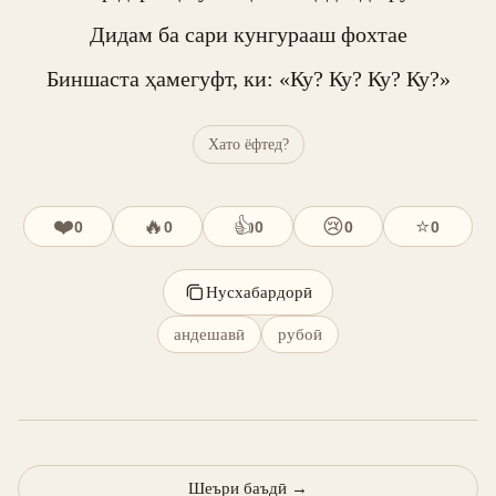
Дидам ба сари кунгурааш фохтае

Биншаста ҳамегуфт, ки: «Ку? Ку? Ку? Ку?»
Хато ёфтед?
❤️
🔥
👍
😢
⭐
0
0
0
0
0
Нусхабардорӣ
андешавӣ
рубоӣ
Шеъри баъдӣ
→