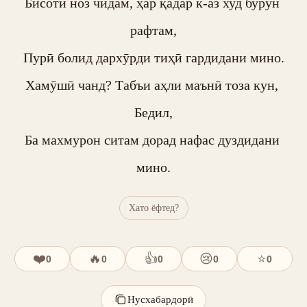
Бисоти ноз чидам, ҳар қадар к-аз худ бурун 
рафтам,

Пурӣ болид дархӯрди тиҳӣ гардидани мино.

Хамӯшӣ чанд? Табъи аҳли маънӣ тоза кун, 
Бедил,

Ба махмурон ситам дорад нафас дуздидани 
мино.
Хато ёфтед?
❤️
🔥
👍
😢
⭐
0
0
0
0
0
Нусхабардорӣ