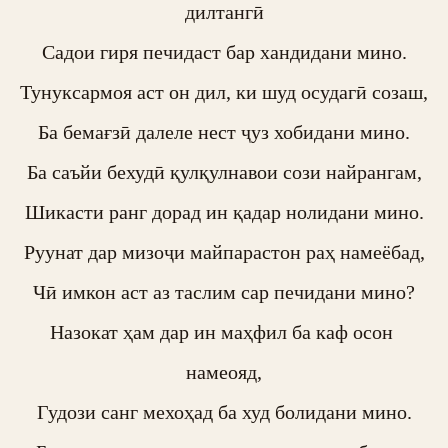
дилтангӣ

Садои гиря печидаст бар хандидани мино.

Тунуксармоя аст он дил, ки шуд осудагӣ созаш,

Ба бемағзӣ далеле нест ҷуз хобидани мино.

Ба саъйи бехудӣ қулқулнавои сози найрангам,

Шикасти ранг дорад ин қадар нолидани мино.

Руунат дар мизоҷи майпарастон раҳ намеёбад,

Чӣ имкон аст аз таслим сар печидани мино?

Назокат ҳам дар ин маҳфил ба каф осон 
намеояд,

Гудози санг мехоҳад ба худ болидани мино.
