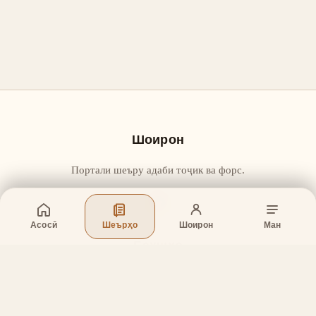
Шоирон
Портали шеъру адаби тоҷик ва форс.
Асосӣ
Шеърҳо
Шоирон
Ман
Бахшҳо
Асосӣ
Шеърҳо