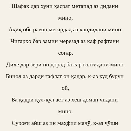
Шафақ дар хуни ҳасрат метапад аз дидани 
мино,

Ақиқ обе равон мегардад аз хандидани мино.

Ҷигарҳо бар замин мерезад аз каф рафтани 
соғар,

Диле дар зери по дорад ба сар ғалтидани мино.

Бинол аз дарди ғафлат он қадар, к-аз худ бурун 
оӣ,

Ба қадри қул-қул аст аз хеш доман чидани 
мино.

Суроғи айш аз ин маҳфил маҷӯ, к-аз ҷӯши 