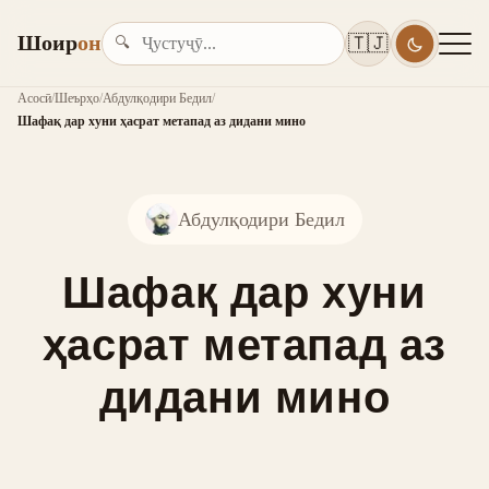
Шоир
он
🇹🇯
🔍
Асосӣ
/
Шеърҳо
/
Абдулқодири Бедил
/
Шафақ дар хуни ҳасрат метапад аз дидани мино
Абдулқодири Бедил
Шафақ дар хуни
ҳасрат метапад аз
дидани мино