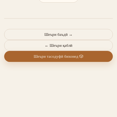
Шеъри баъдӣ
→
←
Шеъри қаблӣ
Шеъри тасодуфӣ бихонед
🎲