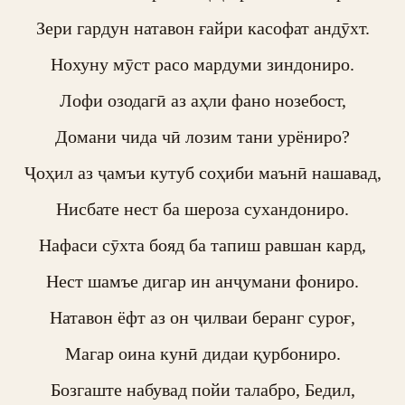
Зери гардун натавон ғайри касофат андӯхт.

Нохуну мӯст расо мардуми зиндониро.

Лофи озодагӣ аз аҳли фано нозебост,

Домани чида чӣ лозим тани урёниро?

Ҷоҳил аз ҷамъи кутуб соҳиби маънӣ нашавад,

Нисбате нест ба шероза сухандониро.

Нафаси сӯхта бояд ба тапиш равшан кард,

Нест шамъе дигар ин анҷумани фониро.

Натавон ёфт аз он ҷилваи беранг суроғ,

Магар оина кунӣ дидаи қурбониро.

Бозгаште набувад пойи талабро, Бедил,
