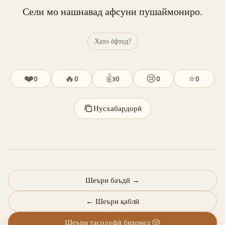
Сели мо нашнавад афсуни пушаймониро.
Хато ёфтед?
❤️
🔥
👍
😢
⭐
0
0
0
0
0
Нусхабардорӣ
Шеъри баъдӣ
→
←
Шеъри қаблӣ
Шеъри тасодуфӣ бихонед
🎲