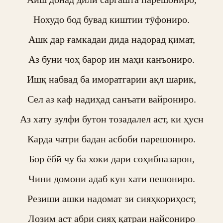
Нохудо бод бувад киштии тӯфониро.

Ашк дар ғамкадаи дида надорад қимат,

Аз буни чоҳ барор ин маҳи канъониро.

Ишқ набвад ба иморатгарии ақл шарик,

Сел аз каф надиҳад санъати вайрониро.

Аз хату зулфи бутон тозадалел аст, ки ҳусн

Карда чатри бадан асбоби парешониро.

Бор ёбӣ чу ба хоки дари соҳибназарон,

Чини домони адаб кун хати пешониро.

Резиши ашки надомат зи сияҳкориҳост,

Лозим аст абри сияҳ қатраи найсониро
