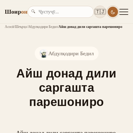
Шоир
он
🇹🇯
🔍
Асосӣ
/
Шеърҳо
/
Абдулқодири Бедил
/
Айш донад дили саргашта парешониро
Абдулқодири Бедил
Айш донад дили
саргашта
парешониро
Айш донад дили саргашта парешониро,
