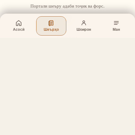
Портали шеъру адаби тоҷик ва форс.
Асосӣ
Шеърҳо
Шоирон
Ман
Бахшҳо
Асосӣ
Шеърҳо
Шоирон
Дар бораи лоиҳа
Тамос
Дастгирӣ
Тамос