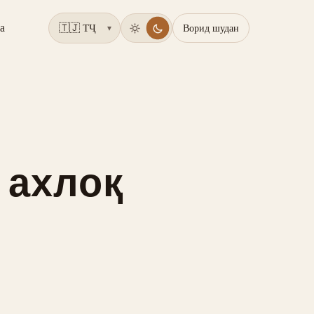
а
Ворид шудан
▾
 ахлоқ