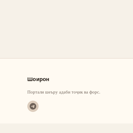
Шоирон
Портали шеъру адаби тоҷик ва форс.