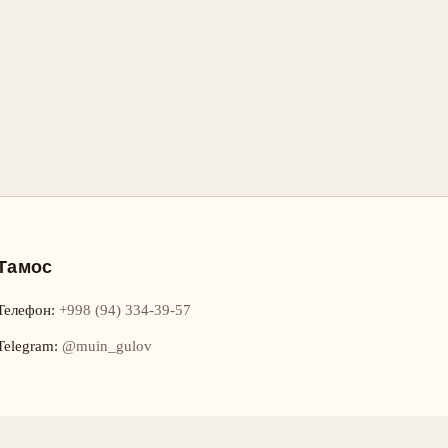
Тамос
Телефон
:
+998 (94) 334-39-57
Telegram:
@muin_gulov