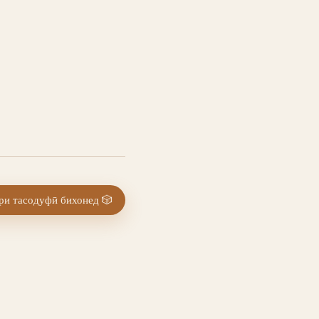
и тасодуфӣ бихонед
🎲