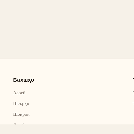
Бахшҳо
Асосӣ
Шеърҳо
Шоирон
Дар бораи лоиҳа