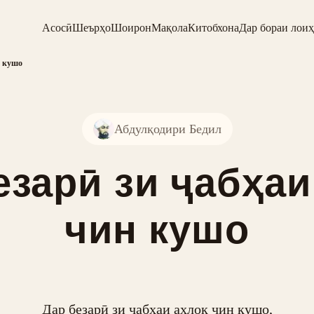
Асосӣ
Шеърҳо
Шоирон
Мақола
Китобхона
Дар бораи лоиҳ
н кушо
Абдулқодири Бедил
езарӣ зи ҷабҳаи
чин кушо
Дар безарӣ зи ҷабҳаи ахлоқ чин кушо,
