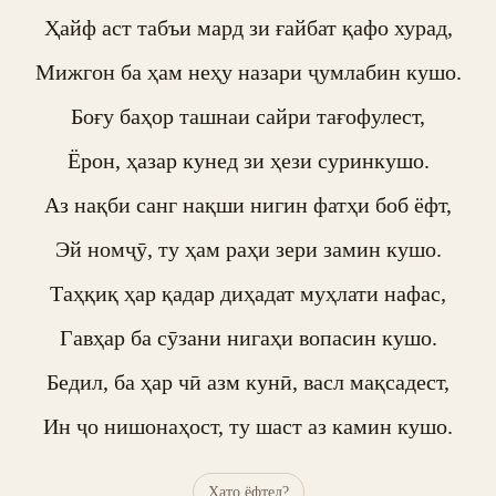
Ҳайф аст табъи мард зи ғайбат қафо хурад,

Мижгон ба ҳам неҳу назари ҷумлабин кушо.

Боғу баҳор ташнаи сайри тағофулест,

Ёрон, ҳазар кунед зи ҳези суринкушо.

Аз нақби санг нақши нигин фатҳи боб ёфт,

Эй номҷӯ, ту ҳам раҳи зери замин кушо.

Таҳқиқ ҳар қадар диҳадат муҳлати нафас,

Гавҳар ба сӯзани нигаҳи вопасин кушо.

Бедил, ба ҳар чӣ азм кунӣ, васл мақсадест,

Ин ҷо нишонаҳост, ту шаст аз камин кушо.
Хато ёфтед?