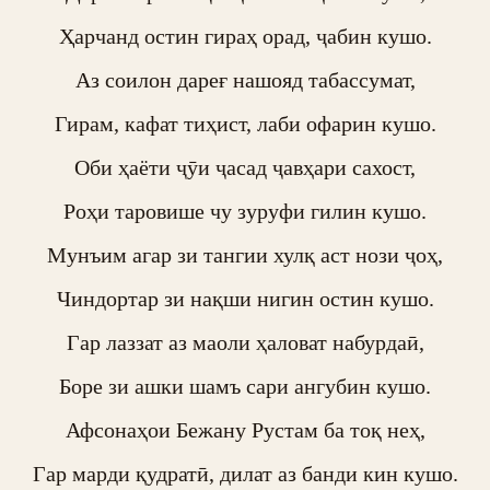
Ҳарчанд остин гираҳ орад, ҷабин кушо.

Аз соилон дареғ нашояд табассумат,

Гирам, кафат тиҳист, лаби офарин кушо.

Оби ҳаёти ҷӯи ҷасад ҷавҳари сахост,

Роҳи таровише чу зуруфи гилин кушо.

Мунъим агар зи тангии хулқ аст нози ҷоҳ,

Чиндортар зи нақши нигин остин кушо.

Гар лаззат аз маоли ҳаловат набурдаӣ,

Боре зи ашки шамъ сари ангубин кушо.

Афсонаҳои Бежану Рустам ба тоқ неҳ,

Гар марди қудратӣ, дилат аз банди кин кушо.
