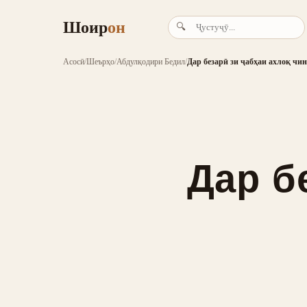
Шоир
он
🔍
Асосӣ
/
Шеърҳо
/
Абдулқодири Бедил
/
Дар безарӣ зи ҷабҳаи ахлоқ чи
Дар б