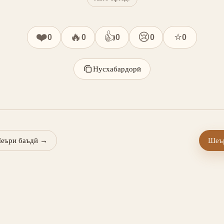
❤️
🔥
👍
😢
⭐
0
0
0
0
0
Нусхабардорӣ
еъри баъдӣ
→
Шеър