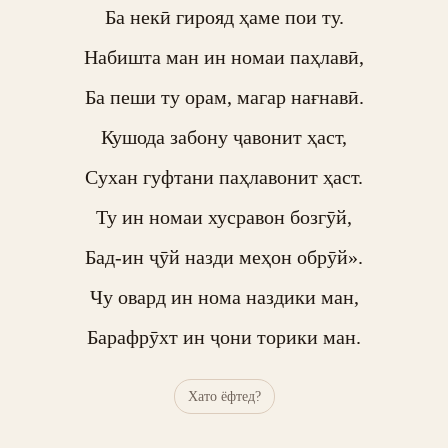
Ба некӣ гирояд ҳаме пои ту.

Набишта ман ин номаи паҳлавӣ,

Ба пеши ту орам, магар нағнавӣ.

Кушода забону ҷавонит ҳаст,

Сухан гуфтани паҳлавонит ҳаст.

Ту ин номаи хусравон бозгӯй,

Бад-ин ҷӯй назди меҳон обрӯй».

Чу овард ин нома наздики ман,

Барафрӯхт ин ҷони торики ман.
Хато ёфтед?