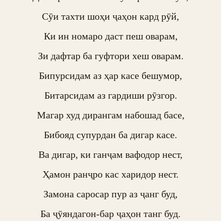
Сӯи тахти шоҳи ҷаҳон кард рӯй,

Ки ин номаро даст пеш оварам,

Зи дафтар ба гуфтори хеш оварам.

Бипурсидам аз ҳар касе бешумор,

Битарсидам аз гардиши рӯзгор.

Магар худ дирангам набошад басе,

Бибояд супурдан ба дигар касе.

Ва дигар, ки ганҷам вафодор нест,

Ҳамон ранҷро кас харидор нест.

Замона саросар пур аз ҷанг буд,

Ба ҷӯяндагон-бар ҷаҳон танг буд.
