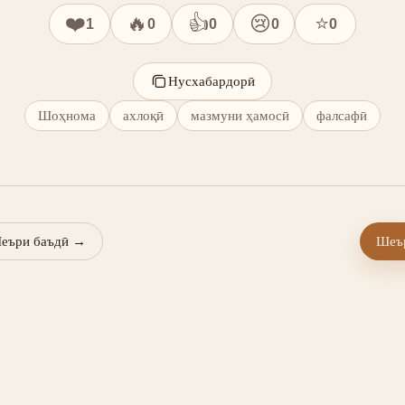
❤️
🔥
👍
😢
⭐
1
0
0
0
0
Нусхабардорӣ
Шоҳнома
ахлоқӣ
мазмуни ҳамосӣ
фалсафӣ
еъри баъдӣ
→
Шеър