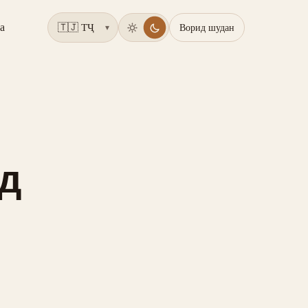
а
Ворид шудан
▾
ёд
б