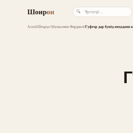
Шоир
он
🔍
Асосӣ
/
Шеърҳо
/
Абулқосими Фирдавсӣ
/
Гуфтор дар бунёд ниҳодани 
Г