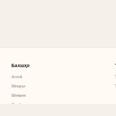
Бахшҳо
Асосӣ
Шеърҳо
Шоирон
Дар бораи лоиҳа
Тамос