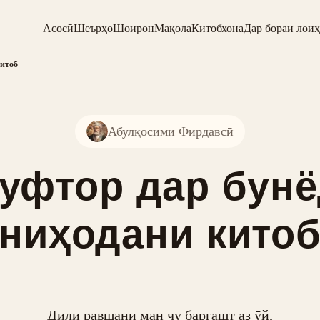
Асосӣ
Шеърҳо
Шоирон
Мақола
Китобхона
Дар бораи лоиҳ
китоб
Абулқосими Фирдавсӣ
уфтор дар бун
ниҳодани кито
Дили равшани ман чу баргашт аз ӯй,
