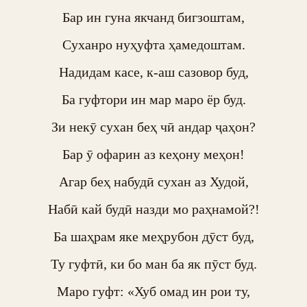
Бар ин гуна якчанд бигзоштам,

Суханро нуҳуфта ҳамедоштам.

Надидам касе, к-аш сазовор буд,

Ба гуфтори ин мар маро ёр буд.

Зи некӯ сухан беҳ чӣ андар ҷаҳон?

Бар ӯ офарин аз кеҳону меҳон!

Агар беҳ набудӣ сухан аз Худой,

Набӣ кай будӣ назди мо раҳнамой?!

Ба шаҳрам яке меҳрубон дӯст буд,

Ту гуфтӣ, ки бо ман ба як пӯст буд.

Маро гуфт: «Хуб омад ин рои ту,
