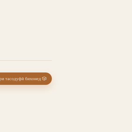
и тасодуфӣ бихонед
🎲