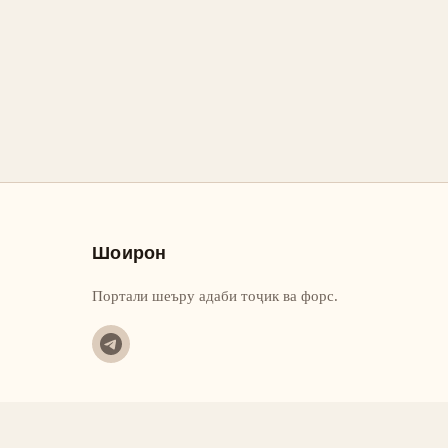
Шоирон
Портали шеъру адаби тоҷик ва форс.