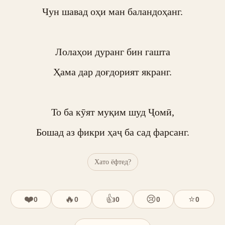
Чун шавад оҳи ман баландоҳанг.

Лолаҳои дуранг бин гашта

Ҳама дар доғдорият якранг.

То ба кӯят муқим шуд Ҷомӣ,

Бошад аз фикри ҳаҷ ба сад фарсанг.
Хато ёфтед?
❤️
🔥
👍
😢
⭐
0
0
0
0
0