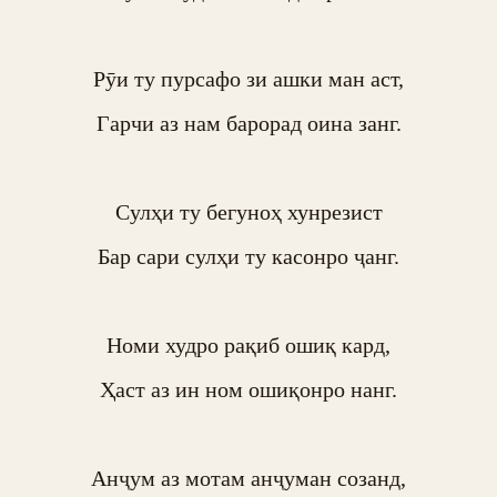
Рӯи ту пурсафо зи ашки ман аст,

Гарчи аз нам барорад оина занг.

Сулҳи ту бегуноҳ хунрезист

Бар сари сулҳи ту касонро ҷанг.

Номи худро рақиб ошиқ кард,

Ҳаст аз ин ном ошиқонро нанг.

Анҷум аз мотам анҷуман созанд,
