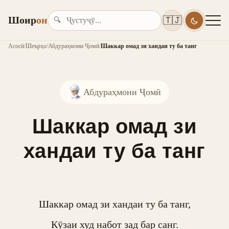
Шоир
он
🇹🇯
🔍
Асосӣ
/
Шеърҳо
/
Абдураҳмони Ҷомӣ
/
Шаккар омад зи хандаи ту ба танг
Абдураҳмони Ҷомӣ
Шаккар омад зи
хандаи ту ба танг
Шаккар омад зи хандаи ту ба танг,

Кӯзаи худ набот зад бар санг.
