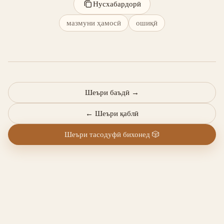
Нусхабардорӣ
мазмуни ҳамосӣ
ошиқӣ
Шеъри баъдӣ
→
←
Шеъри қаблӣ
Шеъри тасодуфӣ бихонед
🎲