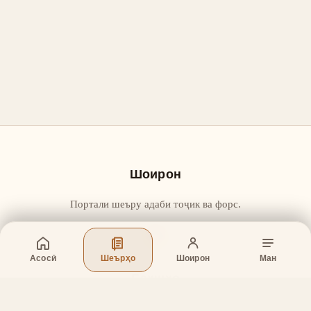
Шоирон
Портали шеъру адаби тоҷик ва форс.
Асосӣ
Шеърҳо
Шоирон
Ман
Бахшҳо
Асосӣ