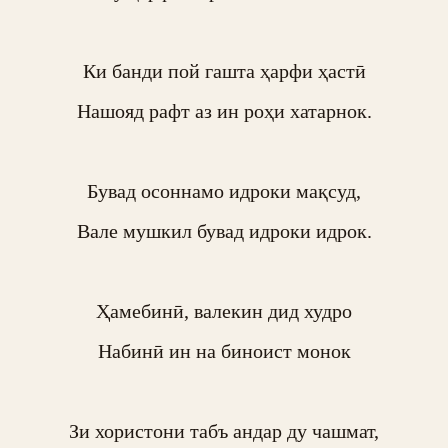
Ки банди пой гашта ҳарфи ҳастӣ

Нашояд рафт аз ин роҳи хатарнок.

Бувад осоннамо идроки мақсуд,

Вале мушкил бувад идроки идрок.

Ҳамебинӣ, валекин дид худро

Набинӣ ин на биноист монок

Зи хористони табъ андар ду чашмат,
