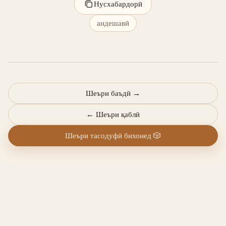
Нусхабардорӣ
андешавӣ
Шеъри баъдӣ
→
←
Шеъри қаблӣ
Шеъри тасодуфӣ бихонед
🎲