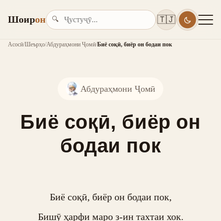
Шоир
он
🇹🇯
🔍
Асосӣ
/
Шеърҳо
/
Абдураҳмони Ҷомӣ
/
Биё соқӣ, биёр он бодаи пок
Абдураҳмони Ҷомӣ
Биё соқӣ, биёр он
бодаи пок
Биё соқӣ, биёр он бодаи пок,

Бишӯ ҳарфи маро з-ин тахтаи хок.
