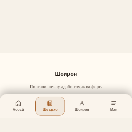
Шоирон
Портали шеъру адаби тоҷик ва форс.
Асосӣ
Шеърҳо
Шоирон
Ман
Бахшҳо
Асосӣ