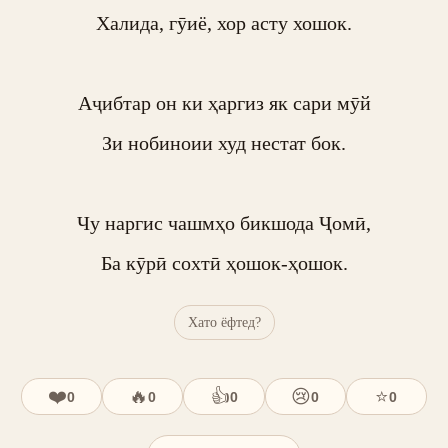
Халида, гӯиё, хор асту хошок.

Аҷибтар он ки ҳаргиз як сари мӯй

Зи нобиноии худ нестат бок.

Чу наргис чашмҳо бикшода Ҷомӣ,

Ба кӯрӣ сохтӣ ҳошок-ҳошок.
Хато ёфтед?
❤️
🔥
👍
😢
⭐
0
0
0
0
0