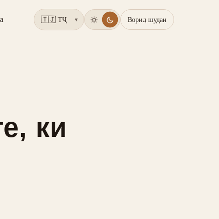
а
Ворид шудан
▾
е, ки