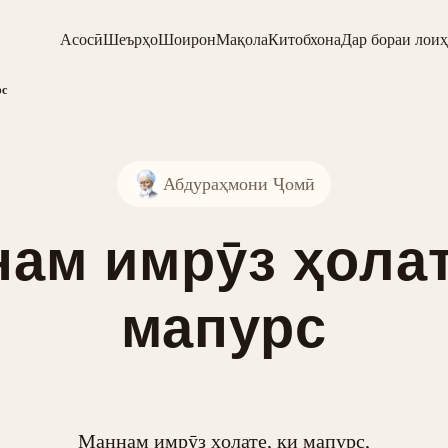
Асосӣ
Шеърҳо
Шоирон
Мақола
Китобхона
Дар бораи лоиҳ
рс
Абдураҳмони Ҷомӣ
ам имрӯз ҳолат
мапурс
Маннам имрӯз ҳолате, ки мапурс,
