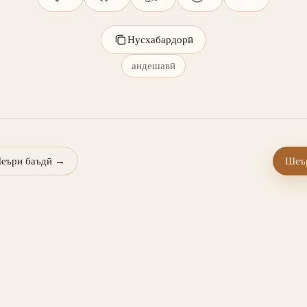
Нусхабардорӣ
андешавӣ
еъри баъдӣ
→
Шеър