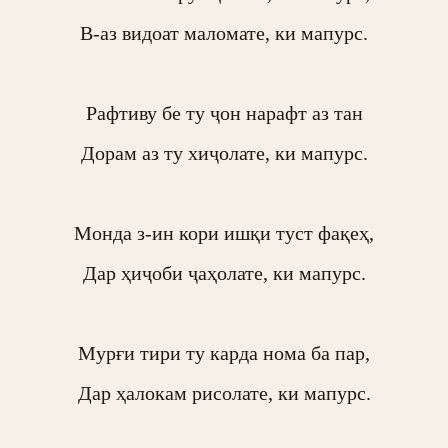
В-аз видоат маломате, ки мапурс.

Рафтиву бе ту ҷон нарафт аз тан

Дорам аз ту хиҷолате, ки мапурс.

Монда з-ин кори ишқи туст фақеҳ,

Дар ҳиҷоби ҷаҳолате, ки мапурс.

Мурғи тири ту карда нома ба пар,

Дар ҳалокам рисолате, ки мапурс.
