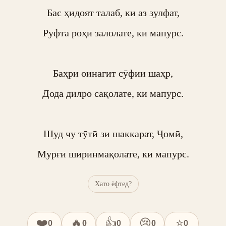
Бас ҳидоят талаб, ки аз зулфат,

Руфта роҳи залолате, ки мапурс.

Баҳри оинагит сӯфии шаҳр,

Дода дилро сақолате, ки мапурс.

Шуд чу тӯтӣ зи шаккарат, Ҷомӣ,

Мурғи ширинмақолате, ки мапурс.
Хато ёфтед?
❤️
🔥
👍
😢
⭐
0
0
0
0
0