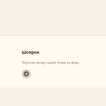
Шоирон
Портали шеъру адаби тоҷик ва форс.