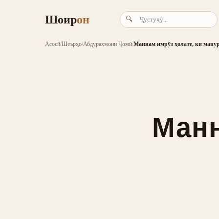
Шоир
он
🔍
Асосӣ
/
Шеърҳо
/
Абдураҳмони Ҷомӣ
/
Маннам имрӯз ҳолате, ки мапу
Манн