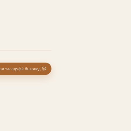
и тасодуфӣ бихонед
🎲