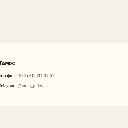
Тамос
Телефон
:
+998 (94) 334-39-57
Telegram:
@muin_gulov