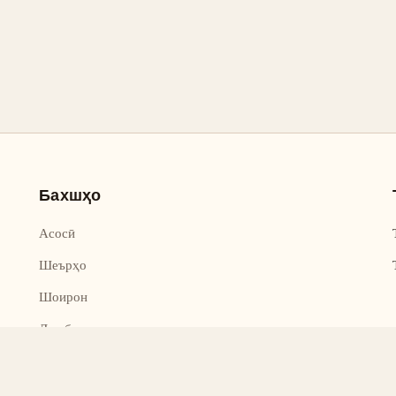
Бахшҳо
Асосӣ
Шеърҳо
Шоирон
Дар бораи лоиҳа
Тамос
Дастгирӣ