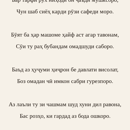
Чун шаб сиёҳ карди рӯзи сафеди моро.

Бӯят ба ҳар машоме ҳайф аст агар тавонам,

Сӯи ту раҳ бубандам омадшуди саборо.

Баъд аз ҳуҷуми ҳиҷрон бе давлати висолат,

Боз омадан чӣ имкон сабри гурезпоро.

Аз лаъли ту зи чашмам шуд хуни дил равона,

Бас розҳо, ки гардад аз бода ошкоро.
