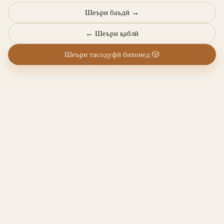
Шеъри баъдӣ
→
←
Шеъри қаблӣ
Шеъри тасодуфӣ бихонед
🎲