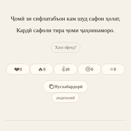
Ҷомӣ зи сифлатабъон кам шуд сафои ҳолат,

Кардӣ сафоли тира ҷоми ҷаҳоннаморо.
Хато ёфтед?
❤️
🔥
👍
😢
⭐
0
0
0
0
0
Нусхабардорӣ
андешавӣ