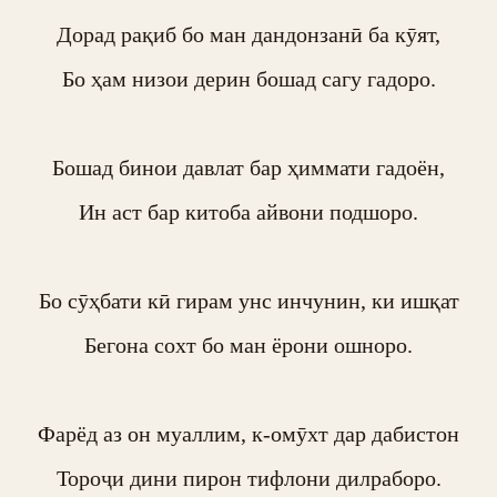
Дорад рақиб бо ман дандонзанӣ ба кӯят,

Бо ҳам низои дерин бошад сагу гадоро.

Бошад бинои давлат бар ҳиммати гадоён,

Ин аст бар китоба айвони подшоро.

Бо сӯҳбати кӣ гирам унс инчунин, ки ишқат

Бегона сохт бо ман ёрони ошноро.

Фарёд аз он муаллим, к-омӯхт дар дабистон

Тороҷи дини пирон тифлони дилраборо.
