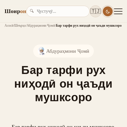
Шоир
он
🇹🇯
🔍
Асосӣ
/
Шеърҳо
/
Абдураҳмони Ҷомӣ
/
Бар тарфи рух ниҳодӣ он ҷаъди мушксоро
Абдураҳмони Ҷомӣ
Бар тарфи рух
ниҳодӣ он ҷаъди
мушксоро
Бар тарфи рух ниҳодӣ он ҷаъди мушксоро,
