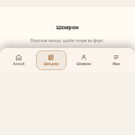
Шоирон
Портали шеъру адаби тоҷик ва форс.
Асосӣ
Шеърҳо
Шоирон
Ман
Бахшҳо
Асосӣ
Шеърҳо
Шоирон
Дар бораи лоиҳа
Тамос