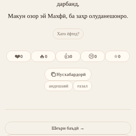
дарбанд,

Макун озор эй Махфӣ, ба заҳр олуданешонро.
Хато ёфтед?
❤️
🔥
👍
😢
⭐
0
0
0
0
0
Нусхабардорӣ
андешавӣ
ғазал
Шеъри баъдӣ
→