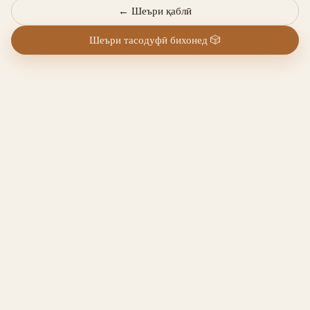
←
Шеъри қаблӣ
Шеъри тасодуфӣ бихонед
🎲