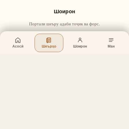
Шоирон
Портали шеъру адаби тоҷик ва форс.
Асосӣ
Шеърҳо
Шоирон
Ман
Бахшҳо
Асосӣ
Шеърҳо
Шоирон
Дар бораи лоиҳа
Тамос
Дастгирӣ