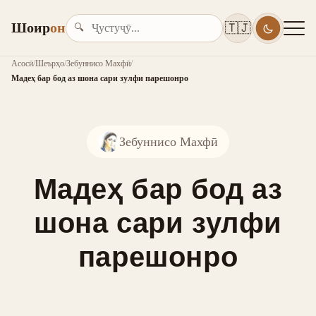
Шоир
он
🇹🇯
🔍
Асосӣ
/
Шеърҳо
/
Зебуннисо Махфӣ
/
Мадеҳ бар бод аз шона сари зулфи парешонро
Зебуннисо Махфӣ
Мадеҳ бар бод аз
шона сари зулфи
парешонро