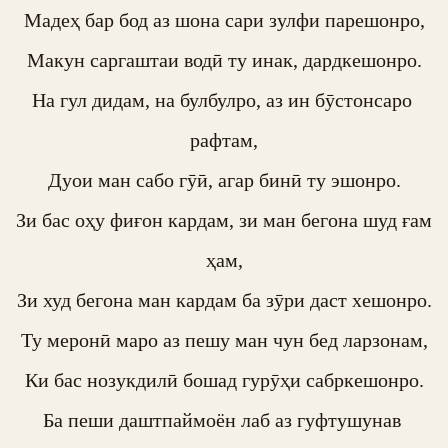
Мадеҳ бар бод аз шона сари зулфи парешонро,

Макун саргаштаи водӣ ту инак, дардкешонро.

На гул дидам, на булбулро, аз ин бӯстонсаро 
рафтам,

Дуои ман сабо гӯӣ, агар бинӣ ту эшонро.

Зи бас оҳу фиғон кардам, зи ман бегона шуд ғам 
ҳам,

Зи худ бегона ман кардам ба зӯри даст хешонро.

Ту меронӣ маро аз пешу ман чун бед ларзонам,

Ки бас нозукдилӣ бошад гурӯҳи сабркешонро.

Ба пеши даштпаймоён лаб аз гуфтушунав 