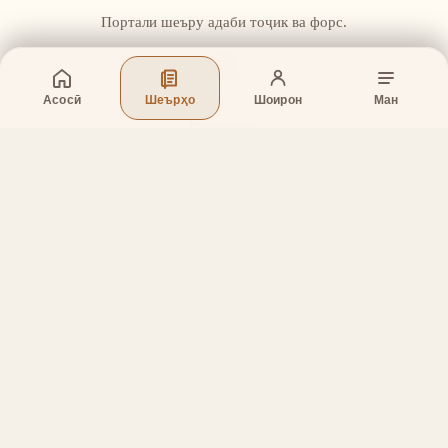
Портали шеъру адаби тоҷик ва форс.
Асосӣ
Шеърҳо
Шоирон
Ман
Бахшҳо
Асосӣ
Шеърҳо
Шоирон
Дар бораи лоиҳа
Тамос
Дастгирӣ
Тамос