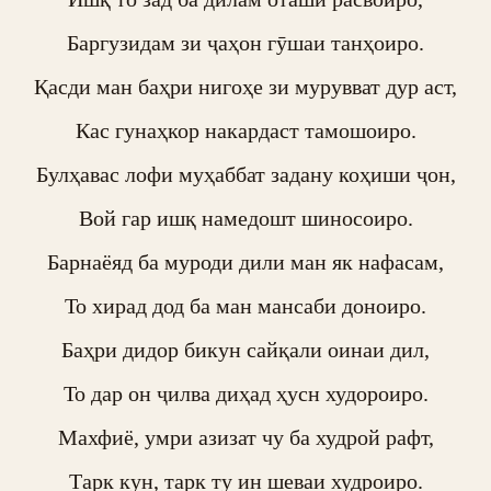
Баргузидам зи ҷаҳон гӯшаи танҳоиро.

Қасди ман баҳри нигоҳе зи мурувват дур аст,

Кас гунаҳкор накардаст тамошоиро.

Булҳавас лофи муҳаббат задану коҳиши ҷон,

Вой гар ишқ намедошт шиносоиро.

Барнаёяд ба муроди дили ман як нафасам,

То хирад дод ба ман мансаби доноиро.

Баҳри дидор бикун сайқали оинаи дил,

То дар он ҷилва диҳад ҳусн худороиро.

Махфиё, умри азизат чу ба худрой рафт,

Тарк кун, тарк ту ин шеваи худроиро.