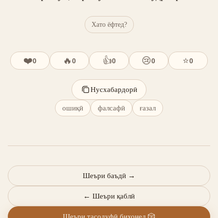
Хато ёфтед?
❤️
🔥
👍
😢
⭐
0
0
0
0
0
Нусхабардорӣ
ошиқӣ
фалсафӣ
ғазал
Шеъри баъдӣ
→
←
Шеъри қаблӣ
Шеъри тасодуфӣ бихонед
🎲