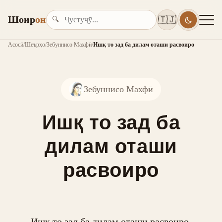
Шоир
он
🇹🇯
🔍
Асосӣ
/
Шеърҳо
/
Зебуннисо Махфӣ
/
Ишқ то зад ба дилам оташи расвоиро
Зебуннисо Махфӣ
Ишқ то зад ба
дилам оташи
расвоиро
Ишқ то зад ба дилам оташи расвоиро,
