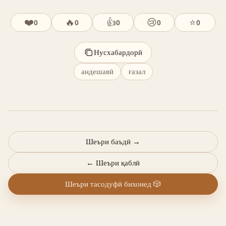
❤️
🔥
👍
😢
⭐
0
0
0
0
0
Нусхабардорӣ
андешавӣ
ғазал
Шеъри баъдӣ
→
←
Шеъри қаблӣ
Шеъри тасодуфӣ бихонед
🎲