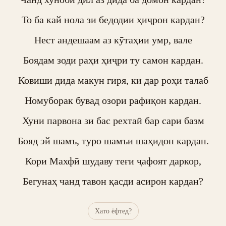
То ба кай нола зи бедодии ҳиҷрон кардан?

Нест андешаам аз кӯтаҳии умр, вале

Боядам зоди раҳи ҳиҷри ту самон кардан.

Ковиши дида макун гиря, ки дар роҳи талаб

Номуборак бувад озори рафиқон кардан.

Хуни парвона зи бас рехтаӣ бар сари базм

Бояд эй шамъ, туро шамъи шаҳидон кардан.

Кори Махфӣ шудаву теғи ҷафоят даркор,

Бегунаҳ чанд тавон қасди асирон кардан?
Хато ёфтед?