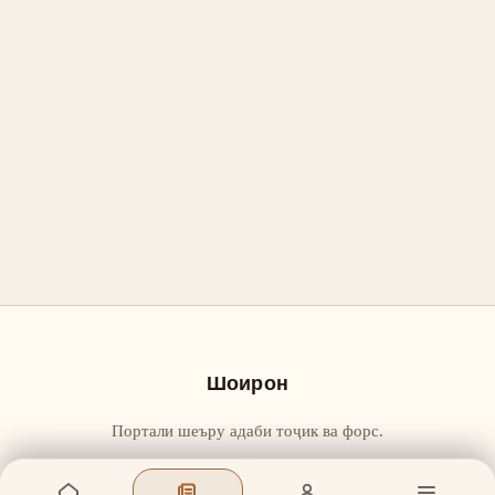
Шоирон
Портали шеъру адаби тоҷик ва форс.