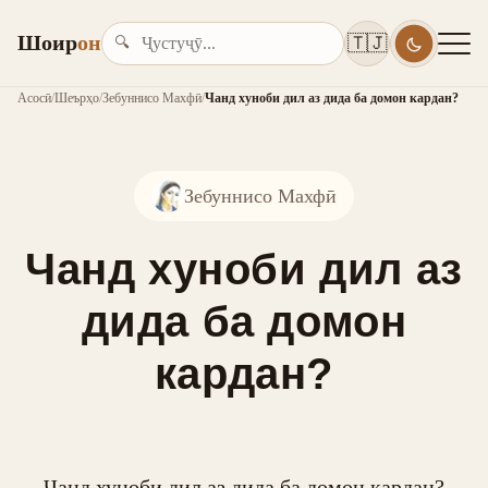
Шоир
он
🇹🇯
🔍
Асосӣ
/
Шеърҳо
/
Зебуннисо Махфӣ
/
Чанд хуноби дил аз дида ба домон кардан?
Зебуннисо Махфӣ
Чанд хуноби дил аз
дида ба домон
кардан?
Чанд хуноби дил аз дида ба домон кардан?
