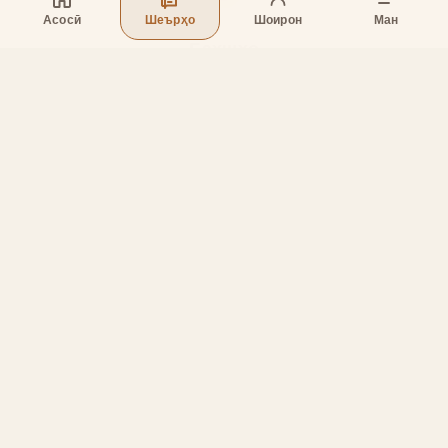
Асосӣ
Шеърҳо
Шоирон
Ман
Бахшҳо
Асосӣ
Шеърҳо
Шоирон
Дар бораи лоиҳа
Тамос
Дастгирӣ
Тамос
Телефон
:
+998 (94) 334-39-57
Telegram:
@muin_gulov