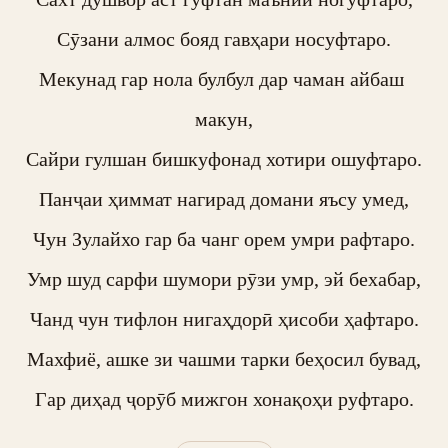
Сӯзани алмос бояд гавҳари носуфтаро.

Мекунад гар нола булбул дар чаман айбаш 
макун,

Сайри гулшан бишкуфонад хотири ошуфтаро.

Панҷаи ҳиммат нагирад домани яъсу умед,

Чун Зулайхо гар ба чанг орем умри рафтаро.

Умр шуд сарфи шумори рӯзи умр, эй бехабар,

Чанд чун тифлон нигаҳдорӣ ҳисоби ҳафтаро.

Махфиё, ашке зи чашми тарки беҳосил бувад,

Гар диҳад ҷорӯб мижгон хонақоҳи руфтаро.