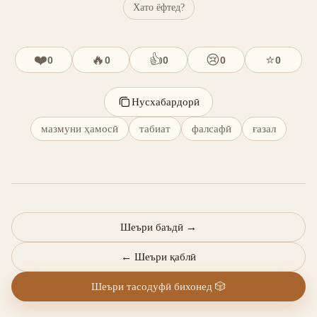
Хато ёфтед?
❤️
🔥
👍
😢
⭐
0
0
0
0
0
Нусхабардорӣ
мазмуни ҳамосӣ
табиат
фалсафӣ
ғазал
Шеъри баъдӣ
→
←
Шеъри қаблӣ
Шеъри тасодуфӣ бихонед
🎲