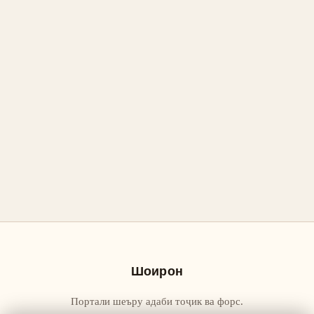
Шоирон
Портали шеъру адаби тоҷик ва форс.