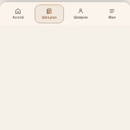
Асосӣ
Шеърҳо
Шоирон
Ман
Бахшҳо
Асосӣ
Шеърҳо
Шоирон
Дар бораи лоиҳа
Тамос
Дастгирӣ
Тамос
Телефон
:
+998 (94) 334-39-57